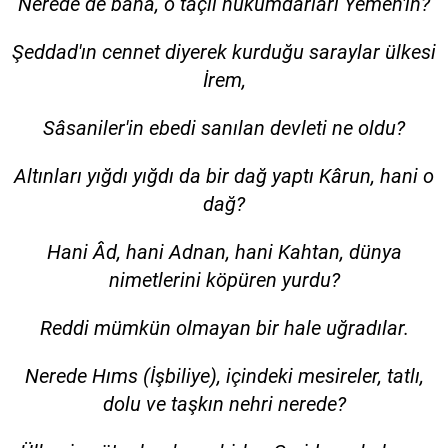
Nerede de bana, o taçlı hükümdarları Yemen'in?
Şeddad'ın cennet diyerek kurduğu saraylar ülkesi
İrem,
Sâsaniler'in ebedi sanılan devleti ne oldu?
Altınları yığdı yığdı da bir dağ yaptı Kârun, hani o
dağ?
Hani Âd, hani Adnan, hani Kahtan, dünya
nimetlerini köpüren yurdu?
Reddi mümkün olmayan bir hale uğradılar.
Nerede Hıms (İşbiliye), içindeki mesireler, tatlı,
dolu ve taşkın nehri nerede?