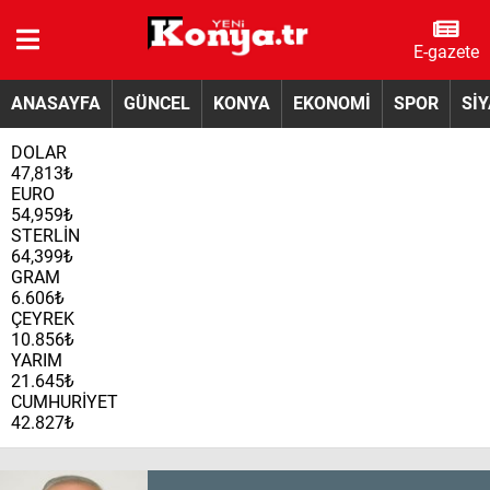
E-gazete
ANASAYFA
GÜNCEL
KONYA
EKONOMİ
SPOR
Sİ
DOLAR
47,813₺
EURO
54,959₺
STERLİN
64,399₺
GRAM
6.606₺
ÇEYREK
10.856₺
YARIM
21.645₺
CUMHURİYET
42.827₺