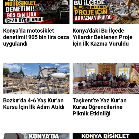
Konya’da motosiklet
Konya’daki Bu İlçede
denetimi! 905 bin lira ceza
Yıllardır Beklenen Proje
uygulandı
İçin İlk Kazma Vuruldu
Bozkır’da 4-6 Yaş Kur’an
Taşkent’te Yaz Kur’an
Kursu İçin İlk Adım Atıldı
Kursu Öğrencilerine
Piknik Etkinliği