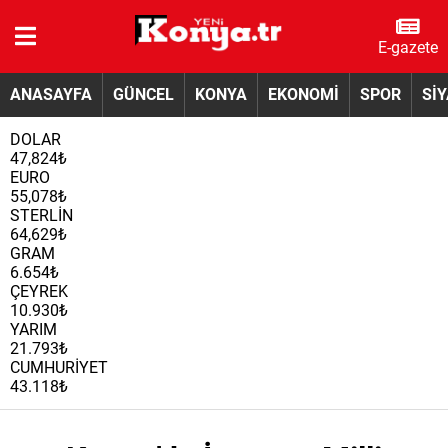
E-gazete
ANASAYFA
GÜNCEL
KONYA
EKONOMİ
SPOR
Sİ
DOLAR
47,824₺
EURO
55,078₺
STERLİN
64,629₺
GRAM
6.654₺
ÇEYREK
10.930₺
YARIM
21.793₺
CUMHURİYET
43.118₺