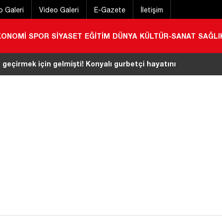
o Galeri
Video Galeri
E-Gazete
İletişim
KONOMİ
SPOR
SİYASET
EĞİTİM
DÜNYA
KÜLTÜR-SANAT
SAĞLI
rkadaş boğuldu!
|