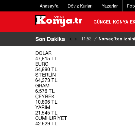
Anasayfa
Döviz Kurları
Yazarlar
Fot
GÜNCEL
KONYA
E
Son Dakika
Denize giren 2 a
11:50
/
DOLAR
47,815 TL
EURO
54,880 TL
STERLİN
64,373 TL
GRAM
6.576 TL
ÇEYREK
10.806 TL
YARIM
21.545 TL
CUMHURİYET
42.629 TL