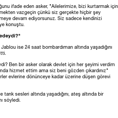
unu ifade eden asker, "Ailelerimize, bizi kurtarmak için
lemekten vazgeçin çünkü siz gerçekte hiçbir şey
ürmeye devam ediyorsunuz. Siz sadece kendinizi
ye konuştu.
redeydi?"
le Jablou ise 24 saat bombardıman altında yaşadığını
ti.
i? Ben bir asker olarak devlet için her şeyimi verdim
yonda hizmet ettim ama siz beni gözden çıkardınız"
irler evlerine dönünceye kadar üzerine düşen görevi
tank sesleri altında yaşadığını, ateş altında bir
ı söyledi.
"