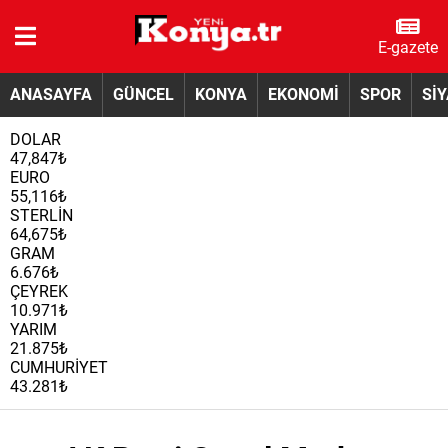
E-gazete
ANASAYFA
GÜNCEL
KONYA
EKONOMİ
SPOR
Sİ
DOLAR
47,847₺
EURO
55,116₺
STERLİN
64,675₺
GRAM
6.676₺
ÇEYREK
10.971₺
YARIM
21.875₺
CUMHURİYET
43.281₺