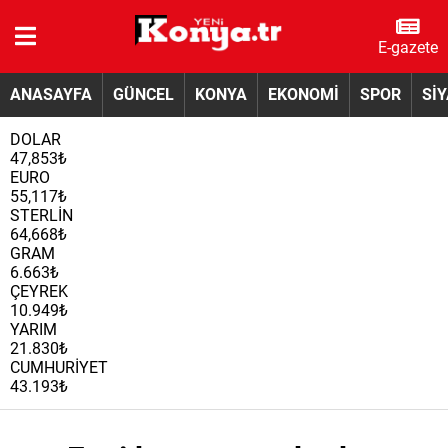
E-gazete
ANASAYFA
GÜNCEL
KONYA
EKONOMİ
SPOR
Sİ
DOLAR
47,853₺
EURO
55,117₺
STERLİN
64,668₺
GRAM
6.663₺
ÇEYREK
10.949₺
YARIM
21.830₺
CUMHURİYET
43.193₺