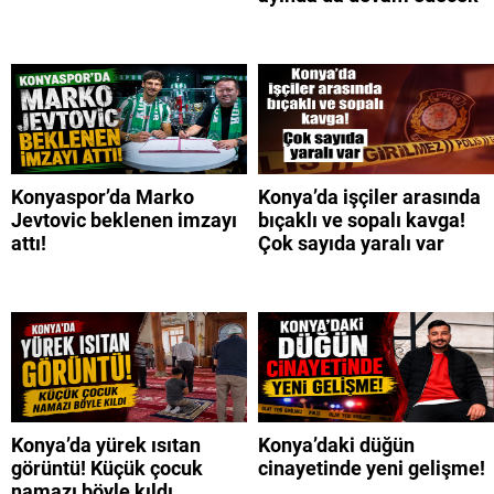
Konyaspor’da Marko
Konya’da işçiler arasında
Jevtovic beklenen imzayı
bıçaklı ve sopalı kavga!
attı!
Çok sayıda yaralı var
Konya’da yürek ısıtan
Konya’daki düğün
görüntü! Küçük çocuk
cinayetinde yeni gelişme!
namazı böyle kıldı