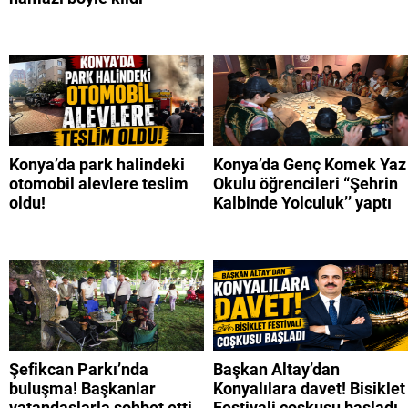
Konya’da park halindeki
Konya’da Genç Komek Yaz
otomobil alevlere teslim
Okulu öğrencileri “Şehrin
oldu!
Kalbinde Yolculuk’’ yaptı
Şefikcan Parkı’nda
Başkan Altay’dan
buluşma! Başkanlar
Konyalılara davet! Bisiklet
vatandaşlarla sohbet etti
Festivali coşkusu başladı