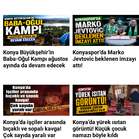
Konya Büyükşehir’in
Konyaspor’da Marko
Baba-Oğul Kampı ağustos
Jevtovic beklenen imzayı
ayında da devam edecek
attı!
Konya’da işçiler arasında
Konya’da yürek ısıtan
bıçaklı ve sopalı kavga!
görüntü! Küçük çocuk
Çok sayıda yaralı var
namazı böyle kıldı