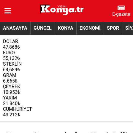
E-gazete
ANASAYFA
GÜNCEL
KONYA
EKONOMİ
SPOR
Sİ
DOLAR
47,868₺
EURO
55,132₺
STERLİN
64,689₺
GRAM
6.665₺
ÇEYREK
10.953₺
YARIM
21.840₺
CUMHURİYET
43.212₺