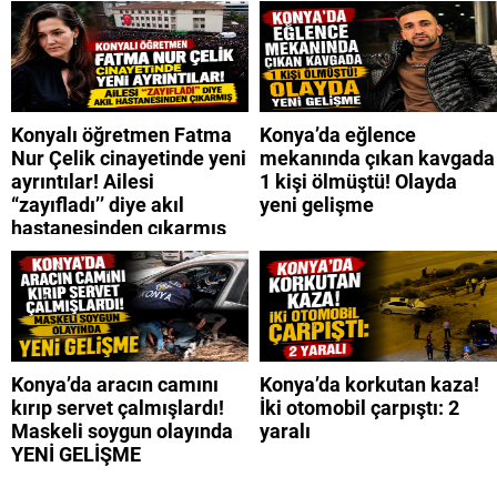
Konyalı öğretmen Fatma
Konya’da eğlence
Nur Çelik cinayetinde yeni
mekanında çıkan kavgada
ayrıntılar! Ailesi
1 kişi ölmüştü! Olayda
“zayıfladı’’ diye akıl
yeni gelişme
hastanesinden çıkarmış
Konya’da aracın camını
Konya’da korkutan kaza!
kırıp servet çalmışlardı!
İki otomobil çarpıştı: 2
Maskeli soygun olayında
yaralı
YENİ GELİŞME