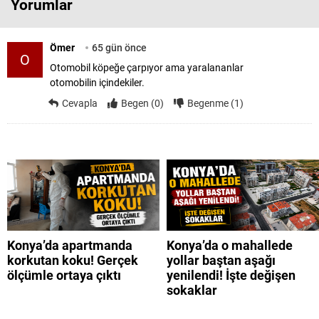
Yorumlar
Ömer
65 gün önce
O
Otomobil köpeğe çarpıyor ama yaralananlar
otomobilin içindekiler.
Cevapla
Begen (0)
Begenme (1)
Konya’da apartmanda
Konya’da o mahallede
korkutan koku! Gerçek
yollar baştan aşağı
ölçümle ortaya çıktı
yenilendi! İşte değişen
sokaklar