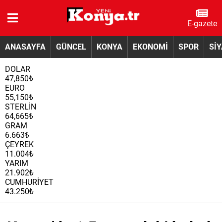
E-gazete
ANASAYFA
GÜNCEL
KONYA
EKONOMİ
SPOR
Sİ
DOLAR
47,850₺
EURO
55,150₺
STERLİN
64,665₺
GRAM
6.663₺
ÇEYREK
11.004₺
YARIM
21.902₺
CUMHURİYET
43.250₺