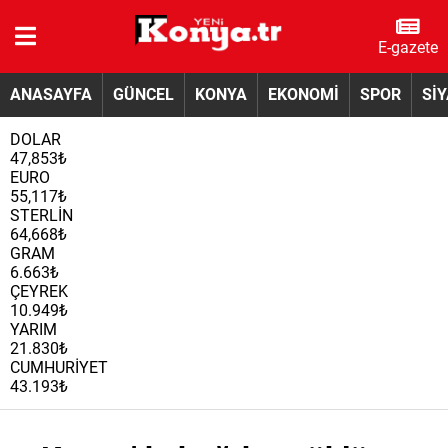
E-gazete
ANASAYFA
GÜNCEL
KONYA
EKONOMİ
SPOR
Sİ
DOLAR
47,853₺
EURO
55,117₺
STERLİN
64,668₺
GRAM
6.663₺
ÇEYREK
10.949₺
YARIM
21.830₺
CUMHURİYET
43.193₺