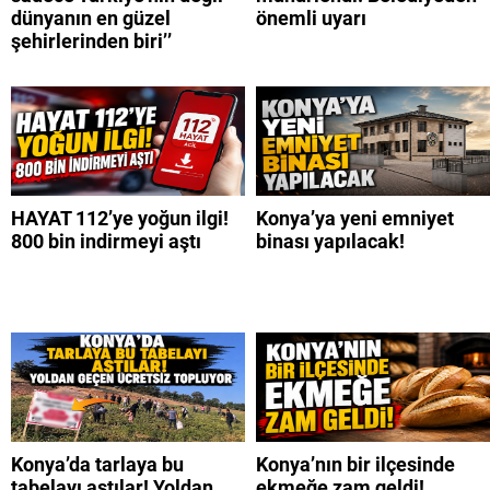
dünyanın en güzel
önemli uyarı
şehirlerinden biri’’
HAYAT 112’ye yoğun ilgi!
Konya’ya yeni emniyet
800 bin indirmeyi aştı
binası yapılacak!
Konya’da tarlaya bu
Konya’nın bir ilçesinde
tabelayı astılar! Yoldan
ekmeğe zam geldi!