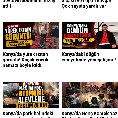
Jevtovic beklenen imzayı
bıçaklı ve sopalı kavga!
attı!
Çok sayıda yaralı var
Konya’da yürek ısıtan
Konya’daki düğün
görüntü! Küçük çocuk
cinayetinde yeni gelişme!
namazı böyle kıldı
Konya’da park halindeki
Konya’da Genç Komek Yaz