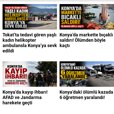
Tokat’ta tedavi gören yaşlı
Konya’da markette bıçaklı
kadın helikopter
saldırı! Ölümden böyle
ambulansla Konya’ya sevk
kaçtı
edildi
Konya’da kayıp ihbarı!
Konya’daki ölümlü kazada
AFAD ve Jandarma
6 öğretmen yaralandı!
harekete geçti