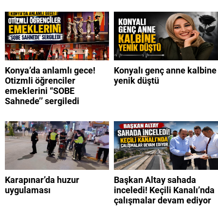
Konya’da anlamlı gece!
Konyalı genç anne kalbine
Otizmli öğrenciler
yenik düştü
emeklerini “SOBE
Sahnede’’ sergiledi
Karapınar’da huzur
Başkan Altay sahada
uygulaması
inceledi! Keçili Kanalı’nda
çalışmalar devam ediyor