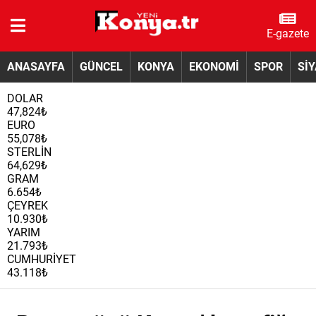
E-gazete
ANASAYFA
GÜNCEL
KONYA
EKONOMİ
SPOR
Sİ
DOLAR
47,824₺
EURO
55,078₺
STERLİN
64,629₺
GRAM
6.654₺
ÇEYREK
10.930₺
YARIM
21.793₺
CUMHURİYET
43.118₺