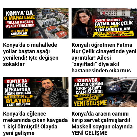
Konya’da o mahallede
Konyalı öğretmen Fatma
yollar baştan aşağı
Nur Çelik cinayetinde yeni
yenilendi! İşte değişen
ayrıntılar! Ailesi
sokaklar
“zayıfladı’’ diye akıl
hastanesinden çıkarmış
Konya’da eğlence
Konya’da aracın camını
mekanında çıkan kavgada
kırıp servet çalmışlardı!
1 kişi ölmüştü! Olayda
Maskeli soygun olayında
yeni gelişme
YENİ GELİŞME