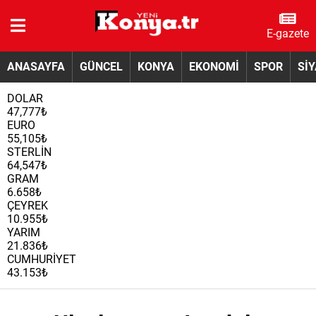
E-gazete
ANASAYFA
GÜNCEL
KONYA
EKONOMİ
SPOR
Sİ
DOLAR
47,777₺
EURO
55,105₺
STERLİN
64,547₺
GRAM
6.658₺
ÇEYREK
10.955₺
YARIM
21.836₺
CUMHURİYET
43.153₺