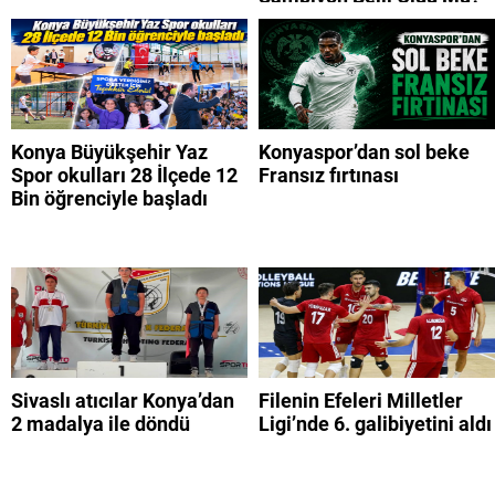
Konya Büyükşehir Yaz
Konyaspor’dan sol beke
Spor okulları 28 İlçede 12
Fransız fırtınası
Bin öğrenciyle başladı
Sivaslı atıcılar Konya’dan
Filenin Efeleri Milletler
2 madalya ile döndü
Ligi’nde 6. galibiyetini aldı