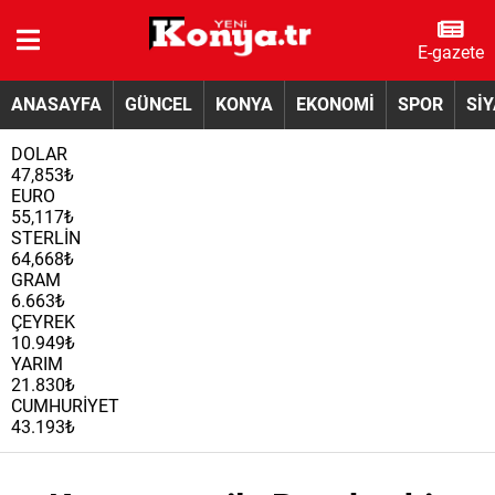
E-gazete
ANASAYFA
GÜNCEL
KONYA
EKONOMİ
SPOR
Sİ
DOLAR
47,853₺
EURO
55,117₺
STERLİN
64,668₺
GRAM
6.663₺
ÇEYREK
10.949₺
YARIM
21.830₺
CUMHURİYET
43.193₺