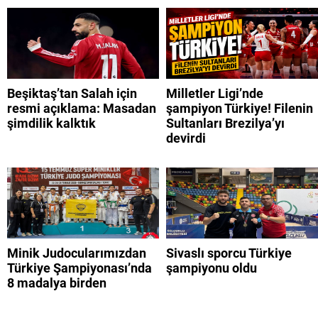
Beşiktaş’tan Salah için
Milletler Ligi’nde
resmi açıklama: Masadan
şampiyon Türkiye! Filenin
şimdilik kalktık
Sultanları Brezilya’yı
devirdi
Minik Judocularımızdan
Sivaslı sporcu Türkiye
Türkiye Şampiyonası’nda
şampiyonu oldu
8 madalya birden