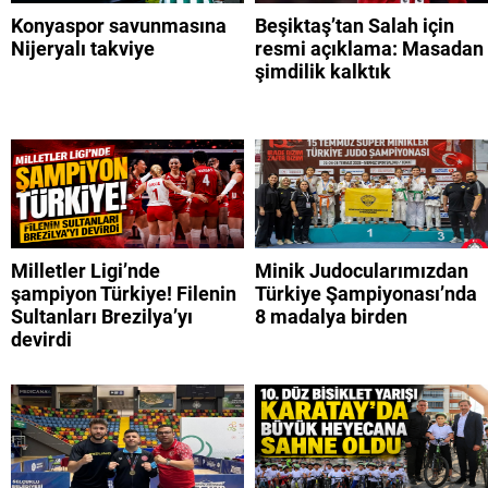
Konyaspor savunmasına
Beşiktaş’tan Salah için
Nijeryalı takviye
resmi açıklama: Masadan
şimdilik kalktık
Milletler Ligi’nde
Minik Judocularımızdan
şampiyon Türkiye! Filenin
Türkiye Şampiyonası’nda
Sultanları Brezilya’yı
8 madalya birden
devirdi