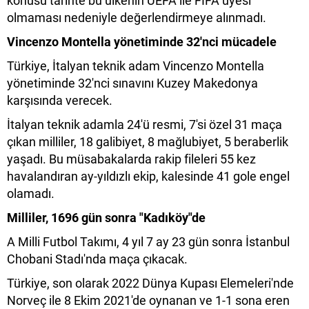
konusu tarihte bu ülkenin UEFA ile FIFA üyesi
olmaması nedeniyle değerlendirmeye alınmadı.
Vincenzo Montella yönetiminde 32'nci mücadele
Türkiye, İtalyan teknik adam Vincenzo Montella
yönetiminde 32'nci sınavını Kuzey Makedonya
karşısında verecek.
İtalyan teknik adamla 24'ü resmi, 7'si özel 31 maça
çıkan milliler, 18 galibiyet, 8 mağlubiyet, 5 beraberlik
yaşadı. Bu müsabakalarda rakip fileleri 55 kez
havalandıran ay-yıldızlı ekip, kalesinde 41 gole engel
olamadı.
Milliler, 1696 gün sonra "Kadıköy"de
A Milli Futbol Takımı, 4 yıl 7 ay 23 gün sonra İstanbul
Chobani Stadı'nda maça çıkacak.
Türkiye, son olarak 2022 Dünya Kupası Elemeleri'nde
Norveç ile 8 Ekim 2021'de oynanan ve 1-1 sona eren