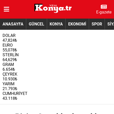
E-gazete
ANASAYFA
GÜNCEL
KONYA
EKONOMİ
SPOR
Sİ
DOLAR
47,824₺
EURO
55,078₺
STERLİN
64,629₺
GRAM
6.654₺
ÇEYREK
10.930₺
YARIM
21.793₺
CUMHURİYET
43.118₺