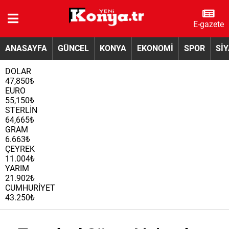
E-gazete
ANASAYFA
GÜNCEL
KONYA
EKONOMİ
SPOR
Sİ
DOLAR
47,850₺
EURO
55,150₺
STERLİN
64,665₺
GRAM
6.663₺
ÇEYREK
11.004₺
YARIM
21.902₺
CUMHURİYET
43.250₺