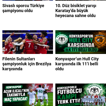
Sivaslı sporcu Türkiye
10. Düz bisiklet yarışı
şampiyonu oldu
Karatay’da büyük
heyecana sahne oldu
Filenin Sultanları
Konyaspor’un Hull City
şampiyonluk için Brezilya
karşısında ilk 11’i belli
karşısında
oldu