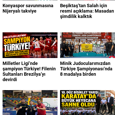
Konyaspor savunmasına
Beşiktaş’tan Salah için
Nijeryalı takviye
resmi açıklama: Masadan
şimdilik kalktık
Milletler Ligi’nde
Minik Judocularımızdan
şampiyon Türkiye! Filenin
Türkiye Şampiyonası’nda
Sultanları Brezilya’yı
8 madalya birden
devirdi