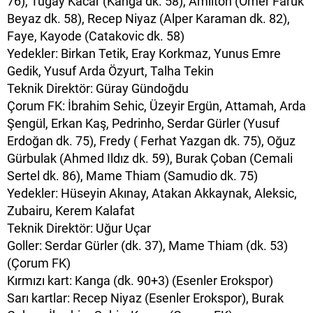
76), Tugay Kacar (Kanga dk. 58), Amilton (Ömer Faruk
Beyaz dk. 58), Recep Niyaz (Alper Karaman dk. 82),
Faye, Kayode (Catakovic dk. 58)
Yedekler: Birkan Tetik, Eray Korkmaz, Yunus Emre
Gedik, Yusuf Arda Özyurt, Talha Tekin
Teknik Direktör: Güray Gündoğdu
Çorum FK: İbrahim Sehic, Üzeyir Ergün, Attamah, Arda
Şengül, Erkan Kaş, Pedrinho, Serdar Gürler (Yusuf
Erdoğan dk. 75), Fredy ( Ferhat Yazgan dk. 75), Oğuz
Gürbulak (Ahmed Ildız dk. 59), Burak Çoban (Cemali
Sertel dk. 86), Mame Thiam (Samudio dk. 75)
Yedekler: Hüseyin Akınay, Atakan Akkaynak, Aleksic,
Zubairu, Kerem Kalafat
Teknik Direktör: Uğur Uçar
Goller: Serdar Gürler (dk. 37), Mame Thiam (dk. 53)
(Çorum FK)
Kırmızı kart: Kanga (dk. 90+3) (Esenler Erokspor)
Sarı kartlar: Recep Niyaz (Esenler Erokspor), Burak