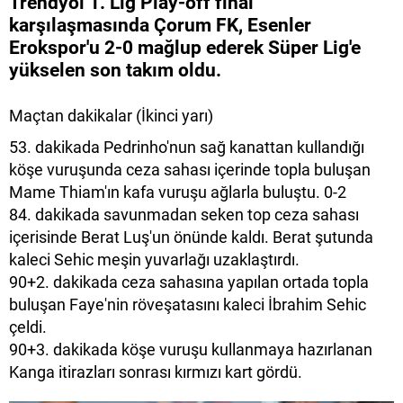
Trendyol 1. Lig Play-off final
karşılaşmasında Çorum FK, Esenler
Erokspor'u 2-0 mağlup ederek Süper Lig'e
yükselen son takım oldu.
Maçtan dakikalar (İkinci yarı)
53. dakikada Pedrinho'nun sağ kanattan kullandığı
köşe vuruşunda ceza sahası içerinde topla buluşan
Mame Thiam'ın kafa vuruşu ağlarla buluştu. 0-2
84. dakikada savunmadan seken top ceza sahası
içerisinde Berat Luş'un önünde kaldı. Berat şutunda
kaleci Sehic meşin yuvarlağı uzaklaştırdı.
90+2. dakikada ceza sahasına yapılan ortada topla
buluşan Faye'nin röveşatasını kaleci İbrahim Sehic
çeldi.
90+3. dakikada köşe vuruşu kullanmaya hazırlanan
Kanga itirazları sonrası kırmızı kart gördü.