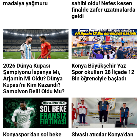
madalya yağmuru
sahibi oldu! Nefes kesen
finalde zafer uzatmalarda
geldi
2026 Dünya Kupası
Konya Büyükşehir Yaz
Şampiyonu İspanya Mı,
Spor okulları 28 İlçede 12
Arjantin Mi Oldu? Dünya
Bin öğrenciyle başladı
Kupası’nı Kim Kazandı?
Şampiyon Belli Oldu Mu?
Konyaspor’dan sol beke
Sivaslı atıcılar Konya’dan