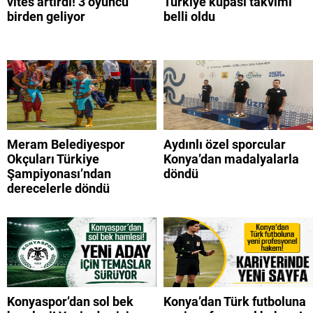
vites artırdı! 3 oyuncu
Türkiye kupası takvimi
birden geliyor
belli oldu
Meram Belediyespor
Aydınlı özel sporcular
Okçuları Türkiye
Konya’dan madalyalarla
Şampiyonası’ndan
döndü
derecelerle döndü
Konyaspor’dan sol bek
Konya’dan Türk futboluna