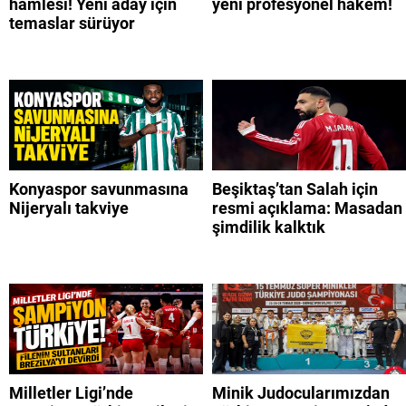
hamlesi! Yeni aday için
yeni profesyonel hakem!
temaslar sürüyor
Konyaspor savunmasına
Beşiktaş’tan Salah için
Nijeryalı takviye
resmi açıklama: Masadan
şimdilik kalktık
Milletler Ligi’nde
Minik Judocularımızdan