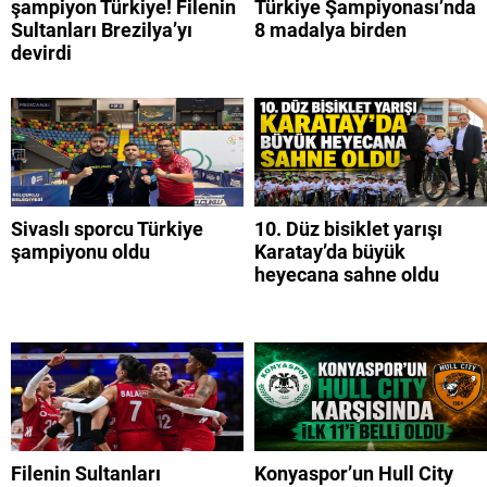
şampiyon Türkiye! Filenin
Türkiye Şampiyonası’nda
Sultanları Brezilya’yı
8 madalya birden
devirdi
Sivaslı sporcu Türkiye
10. Düz bisiklet yarışı
şampiyonu oldu
Karatay’da büyük
heyecana sahne oldu
Filenin Sultanları
Konyaspor’un Hull City