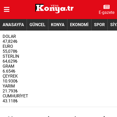
E-gazete
ANASAYFA
GÜNCEL
KONYA
EKONOMİ
SPOR
Sİ
DOLAR
47,824₺
EURO
55,078₺
STERLİN
64,629₺
GRAM
6.654₺
ÇEYREK
10.930₺
YARIM
21.793₺
CUMHURİYET
43.118₺