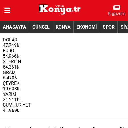
E-gazete
ANASAYFA
GÜNCEL
KONYA
EKONOMİ
SPOR
Sİ
DOLAR
47,749₺
EURO
54,966₺
STERLİN
64,361₺
GRAM
6.470₺
ÇEYREK
10.638₺
YARIM
21.211₺
CUMHURİYET
41.969₺