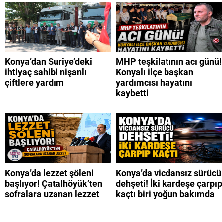
Konya’dan Suriye’deki
MHP teşkilatının acı günü!
ihtiyaç sahibi nişanlı
Konyalı ilçe başkan
çiftlere yardım
yardımcısı hayatını
kaybetti
Konya’da lezzet şöleni
Konya’da vicdansız sürücü
başlıyor! Çatalhöyük’ten
dehşeti! İki kardeşe çarpıp
sofralara uzanan lezzet
kaçtı biri yoğun bakımda