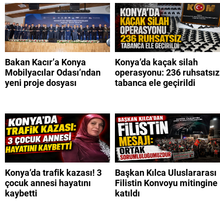
Bakan Kacır’a Konya
Konya’da kaçak silah
Mobilyacılar Odası’ndan
operasyonu: 236 ruhsatsız
yeni proje dosyası
tabanca ele geçirildi
Konya’da trafik kazası! 3
Başkan Kılca Uluslararası
çocuk annesi hayatını
Filistin Konvoyu mitingine
kaybetti
katıldı