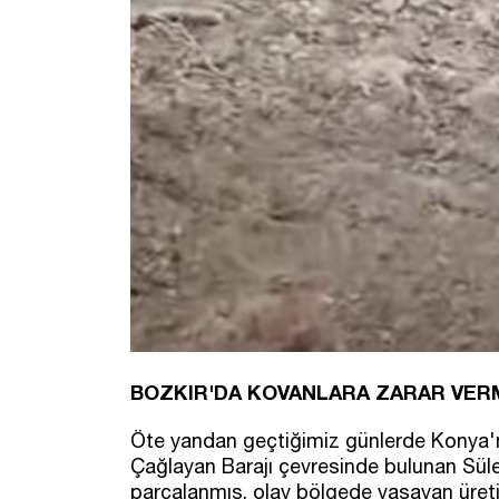
BOZKIR'DA KOVANLARA ZARAR VERM
Öte yandan geçtiğimiz günlerde Konya'nın
Çağlayan Barajı çevresinde bulunan Süle
parçalanmış, olay bölgede yaşayan üretic