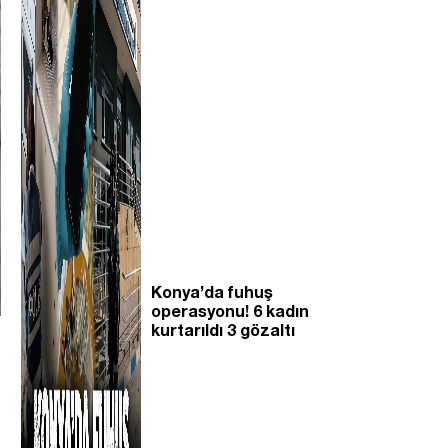
Konya’da fuhuş
operasyonu! 6 kadın
kurtarıldı 3 gözaltı