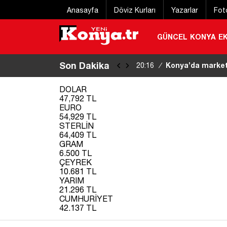
Anasayfa
Döviz Kurları
Yazarlar
Fot
GÜNCEL
KONYA
E
Son Dakika
Zincirleme kazay
20:03
/
kanamadan çıktı
|
DOLAR
47,792 TL
EURO
54,929 TL
STERLİN
64,409 TL
GRAM
6.500 TL
ÇEYREK
10.681 TL
YARIM
21.296 TL
CUMHURİYET
42.137 TL