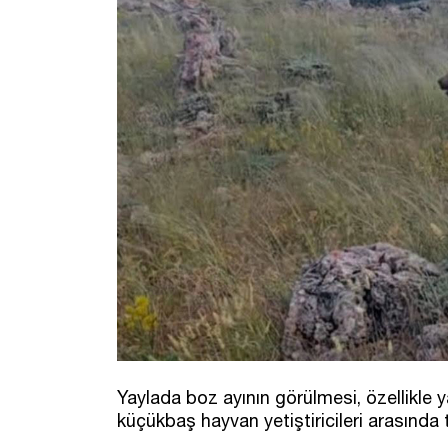
Yaylada boz ayının görülmesi, özellikle y
küçükbaş hayvan yetiştiricileri arasında 