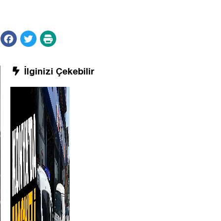
İlginizi Çekebilir