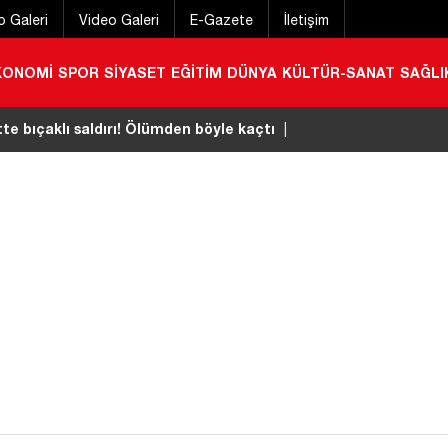
o Galeri
Video Galeri
E-Gazete
İletişim
KONOMİ
SPOR
SİYASET
EĞİTİM
DÜNYA
KÜLTÜR-SANAT
SAĞLI
a karışan otomobil takla attı! Araçtan burnu bile