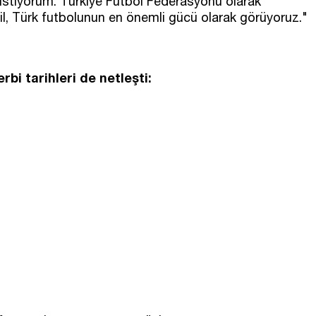
istiyorum. Türkiye Futbol Federasyonu olarak
il, Türk futbolunun en önemli gücü olarak görüyoruz."
bi tarihleri de netleşti: