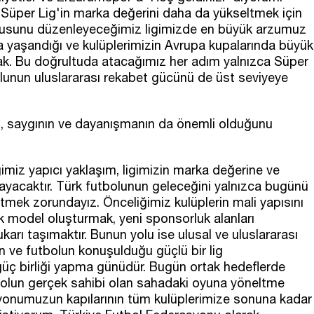
n Süper Lig'in marka değerini daha da yükseltmek için
uncusunu düzenleyeceğimiz ligimizde en büyük arzumuz
 yaşandığı ve kulüplerimizin Avrupa kupalarında büyük
ak. Bu doğrultuda atacağımız her adım yalnızca Süper
bolunun uluslararası rekabet gücünü de üst seviyeye
ğin, saygının ve dayanışmanın da önemli olduğunu
ğimiz yapıcı yaklaşım, ligimizin marka değerine ve
layacaktır. Türk futbolunun geleceğini yalnızca bugünü
etmek zorundayız. Önceliğimiz kulüplerin mali yapısını
k model oluşturmak, yeni sponsorluk alanları
ukarı taşımaktır. Bunun yolu ise ulusal ve uluslararası
 ve futbolun konuşulduğu güçlü bir lig
üç birliği yapma günüdür. Bugün ortak hedeflerde
bolun gerçek sahibi olan sahadaki oyuna yöneltme
yonumuzun kapılarının tüm kulüplerimize sonuna kadar