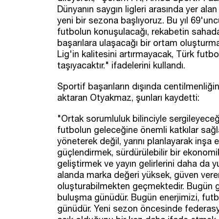
Dünyanın saygın ligleri arasında yer ala
yeni bir sezona başlıyoruz. Bu yıl 69'
futbolun konuşulacağı, rekabetin sahada
başarılara ulaşacağı bir ortam oluşturm
Lig'in kalitesini artırmayacak, Türk fut
taşıyacaktır." ifadelerini kullandı.
Sportif başarıların dışında centilmenli
aktaran Otyakmaz, şunları kaydetti:
"Ortak sorumluluk bilinciyle sergileyece
futbolun geleceğine önemli katkılar sağ
yöneterek değil, yarını planlayarak inşa 
güçlendirmek, sürdürülebilir bir ekonomi
geliştirmek ve yayın gelirlerini daha da y
alanda marka değeri yüksek, güven veren
oluşturabilmekten geçmektedir. Bugün g
buluşma günüdür. Bugün enerjimizi, fut
günüdür. Yeni sezon öncesinde federas