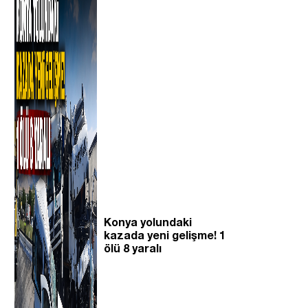
Konya yolundaki
kazada yeni gelişme! 1
ölü 8 yaralı