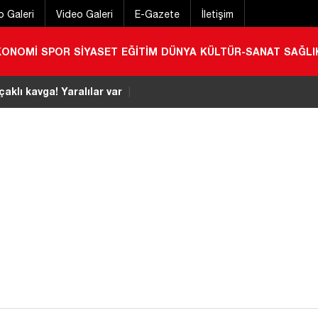
o Galeri
Video Galeri
E-Gazete
İletişim
KONOMİ
SPOR
SİYASET
EĞİTİM
DÜNYA
KÜLTÜR-SANAT
SAĞLI
stivali başladı
|