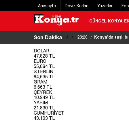
Anasayfa
Döviz Kurları
Yazarlar
Fot
GÜNCEL
KONYA
E
Son Dakika
Konya Bisiklet Fe
22:55
/
DOLAR
47,828 TL
EURO
55,084 TL
STERLİN
64,635 TL
GRAM
6.663 TL
ÇEYREK
10.949 TL
YARIM
21.830 TL
CUMHURİYET
43.193 TL