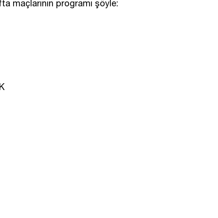
afta maçlarının programı şöyle:
FK