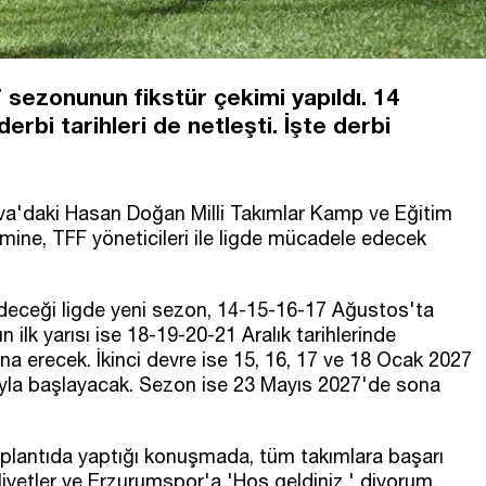
sezonunun fikstür çekimi yapıldı. 14
bi tarihleri de netleşti. İşte derbi
va'daki Hasan Doğan Milli Takımlar Kamp ve Eğitim
kimine, TFF yöneticileri ile ligde mücadele edecek
eceği ligde yeni sezon, 14-15-16-17 Ağustos'ta
lk yarısı ise 18-19-20-21 Aralık tarihlerinde
a erecek. İkinci devre ise 15, 16, 17 ve 18 Ocak 2027
ıyla başlayacak. Sezon ise 23 Mayıs 2027'de sona
lantıda yaptığı konuşmada, tüm takımlara başarı
iyetler ve Erzurumspor'a 'Hoş geldiniz.' diyorum.