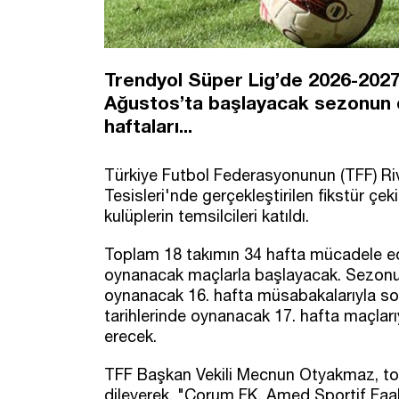
Trendyol Süper Lig’de 2026-2027 
Ağustos’ta başlayacak sezonun der
haftaları...
Türkiye Futbol Federasyonunun (TFF) Ri
Tesisleri'nde gerçekleştirilen fikstür çe
kulüplerin temsilcileri katıldı.
Toplam 18 takımın 34 hafta mücadele ed
oynanacak maçlarla başlayacak. Sezonun i
oynanacak 16. hafta müsabakalarıyla son
tarihlerinde oynanacak 17. hafta maçlar
erecek.
TFF Başkan Vekili Mecnun Otyakmaz, top
dileyerek, "Çorum FK, Amed Sportif Faal