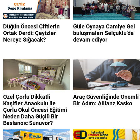
Düğün Öncesi Çiftlerin
Güle Oynaya Camiye Gel
Ortak Derdi: Çeyizler
buluşmaları Selçuklu’da
Nereye Sığacak?
devam ediyor
Özel Çorlu Dikkatli
Araç Güvenliğinde Önemli
Kaşifler Anaokulu ile
Bir Adım: Allianz Kasko
Çorlu Okul Öncesi Eğitimi
Neden Daha Güçlü Bir
Başlangıç Sunuyor?