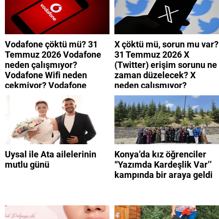
Vodafone çöktü mü? 31
X çöktü mü, sorun mu var?
Temmuz 2026 Vodafone
31 Temmuz 2026 X
neden çalışmıyor?
(Twitter) erişim sorunu ne
Vodafone Wifi neden
zaman düzelecek? X
çekmiyor? Vodafone
neden çalışmıyor?
mobil uygulamaya neden
giremiyorum?
Uysal ile Ata ailelerinin
Konya’da kız öğrenciler
mutlu günü
“Yazımda Kardeşlik Var’’
kampında bir araya geldi