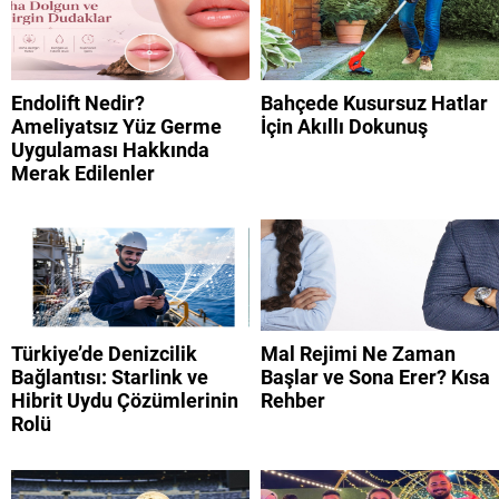
Endolift Nedir?
Bahçede Kusursuz Hatlar
Ameliyatsız Yüz Germe
İçin Akıllı Dokunuş
Uygulaması Hakkında
Merak Edilenler
Türkiye’de Denizcilik
Mal Rejimi Ne Zaman
Bağlantısı: Starlink ve
Başlar ve Sona Erer? Kısa
Hibrit Uydu Çözümlerinin
Rehber
Rolü