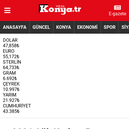
E-gazete
ANASAYFA
GÜNCEL
KONYA
EKONOMİ
SPOR
Sİ
DOLAR
47,858₺
EURO
55,172₺
STERLİN
64,733₺
GRAM
6.692₺
ÇEYREK
10.997₺
YARIM
21.927₺
CUMHURİYET
43.385₺