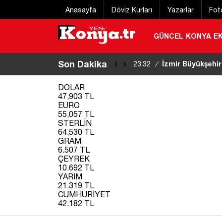
Anasayfa
Döviz Kurları
Yazarlar
Fot
GÜNCEL
KONYA
E
Son Dakika
İzmir Büyükşehir
23:32
/
şüpheli tutuklandı
|
DOLAR
47,903 TL
EURO
55,057 TL
STERLİN
64,530 TL
GRAM
6.507 TL
ÇEYREK
10.692 TL
YARIM
21.319 TL
CUMHURİYET
42.182 TL