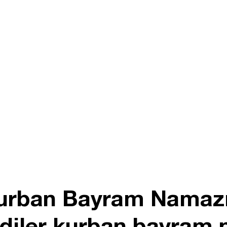
Kurban Bayram Namazı
iler kurban bayram n