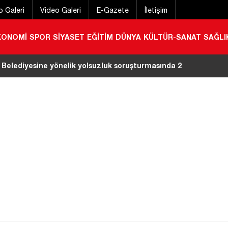
o Galeri
Video Galeri
E-Gazete
İletişim
KONOMİ
SPOR
SİYASET
EĞİTİM
DÜNYA
KÜLTÜR-SANAT
SAĞLI
 Belediyesine yönelik yolsuzluk soruşturmasında 2