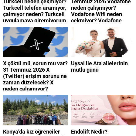
Turkcell neden çekmiyor?
Temmuz 2026 Vodafone
Turkcell telefen aramıyor,
neden çalışmıyor?
çalmıyor neden? Turkcell
Vodafone Wifi neden
uygulamaya giremiyorum
çekmiyor? Vodafone
neden? Turkcell internet
mobil uygulamaya neden
neden yavaş?
giremiyorum?
X çöktü mü, sorun mu var?
Uysal ile Ata ailelerinin
31 Temmuz 2026 X
mutlu günü
(Twitter) erişim sorunu ne
zaman düzelecek? X
neden çalışmıyor?
Konya’da kız öğrenciler
Endolift Nedir?