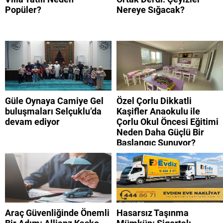
Popüler?
Nereye Sığacak?
Güle Oynaya Camiye Gel
Özel Çorlu Dikkatli
buluşmaları Selçuklu’da
Kaşifler Anaokulu ile
devam ediyor
Çorlu Okul Öncesi Eğitimi
Neden Daha Güçlü Bir
Başlangıç Sunuyor?
Araç Güvenliğinde Önemli
Hasarsız Taşınma