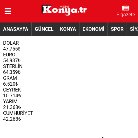
E-gazete
ANASAYFA
GÜNCEL
KONYA
EKONOMİ
SPOR
Sİ
DOLAR
47,755₺
EURO
54,937₺
STERLİN
64,359₺
GRAM
6.520₺
ÇEYREK
10.714₺
YARIM
21.363₺
CUMHURİYET
42.268₺