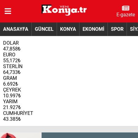
E-gazete
ANASAYFA
GÜNCEL
KONYA
EKONOMİ
SPOR
Sİ
DOLAR
47,858₺
EURO
55,172₺
STERLİN
64,733₺
GRAM
6.692₺
ÇEYREK
10.997₺
YARIM
21.927₺
CUMHURİYET
43.385₺