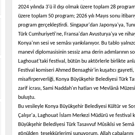
2024 yılında 3'ü il dışı olmak üzere toplam 28 program; 2
üzere toplam 50 program; 2026 yılı Mayıs sonu itibarıyla
program gerçekleştirdi. Singapur'dan Japonya'ya, Tunus
Türk Cumhuriyeti'ne, Fransa'dan Avusturya'ya ve niha
Konya'nın sesi ve semâsı yankılanıyor. Bu tablo yalnızca
manevî diplomasisinin sessiz ama derin adımlarının so
Laghouat'taki festival, bütün bu aktörlerle birlikte 
Festival komiseri Ahmed Bensaghir'in kuşatıcı gayreti, y
misafirperverliği, Konya Büyükşehir Belediyesi Türk T
zarif icrası, Sami Naddah'ın hatları ve Mevlânâ Müzesi
buluştu.
Bu vesileyle Konya Büyükşehir Belediyesi Kültür ve Sos
Çalışır'a, Laghouat İslam Merkezi Müdürü ve festival 
Büyükşehir Belediyesi Türk Tasavvuf Mûsikîsi ve Semâ
gönülden teşekkürlerimi sunuyorum. Allah çabalarını be