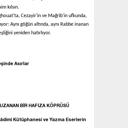
im kılsın.
ghouat'ta, Cezayir'in ve Mağrib'in ufkunda,
lıyor: Aynı göğün altında, aynı Rabbe inanan
liğini yeniden hatırlıyor.
eşinde Asırlar
 UZANAN BİR HAFIZA KÖPRÜSÜ
 Hâdimî Kütüphanesi ve Yazma Eserlerin