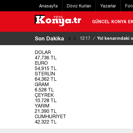
Anasayfa
Döviz Kurları
Yazarlar
Fot
GÜNCEL
KONYA
E
Son Dakika
Yol kenarındaki ot
12:17
/
bulundu
|
DOLAR
47,736 TL
EURO
54,915 TL
STERLİN
64,362 TL
GRAM
6.528 TL
ÇEYREK
10.728 TL
YARIM
21.390 TL
CUMHURİYET
42.322 TL