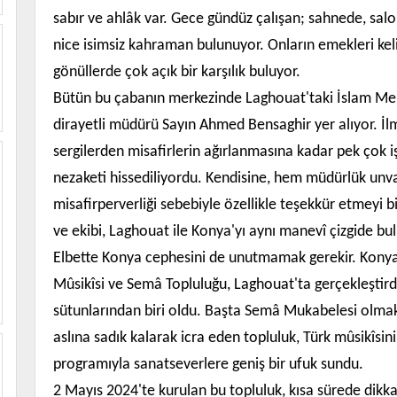
sabır ve ahlâk var. Gece gündüz çalışan; sahnede, salo
nice isimsiz kahraman bulunuyor. Onların emekleri kel
gönüllerde çok açık bir karşılık buluyor.
Bütün bu çabanın merkezinde Laghouat'taki İslam Merk
dirayetli müdürü Sayın Ahmed Bensaghir yer alıyor. İlm
sergilerden misafirlerin ağırlanmasına kadar pek çok i
nezaketi hissediliyordu. Kendisine, hem müdürlük unv
misafirperverliği sebebiyle özellikle teşekkür etmey
ve ekibi, Laghouat ile Konya'yı aynı manevî çizgide b
Elbette Konya cephesini de unutmamak gerekir. Konya
Mûsikîsi ve Semâ Topluluğu, Laghouat'ta gerçekleştird
sütunlarından biri oldu. Başta Semâ Mukabelesi olmak ü
aslına sadık kalarak icra eden topluluk, Türk mûsikîsini
programıyla sanatseverlere geniş bir ufuk sundu.
2 Mayıs 2024'te kurulan bu topluluk, kısa sürede dikkat