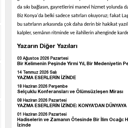
da sıkı bağlasın, gayretlerini manevî hizmet yolunda da
Biz Konya'da belki sadece satırları okuyoruz; fakat La
bu satırların arkasında çok daha derin bir hakikat yazı
kalpler, semânın ritminde ve ilahîlerin ahenginde kardeş
Yazarın Diğer Yazıları
03 Ağustos 2026 Pazartesi
Bir Kelimenin Peşinde Yirmi Yıl, Bir Medeniyetin P
14 Temmuz 2026 Salı
YAZMA ESERLERİN İZİNDE
18 Haziran 2026 Perşembe
Selçuklu Konferansları ve Ölümsüzleşen Mirası
08 Haziran 2026 Pazartesi
YAZMA ESERLERİN İZİNDE: KONYA’DAN DÜNYAYA
01 Haziran 2026 Pazartesi
Hadiselerin ve Zamanın Ötesinde Bir İlim Ocağı:
İzinde