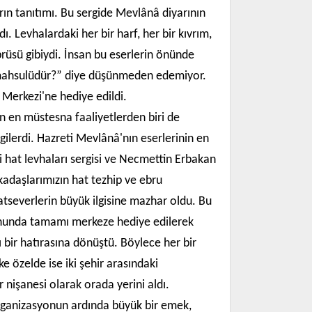
ın tanıtımı. Bu sergide Mevlânâ diyarının
ı. Levhalardaki her bir harf, her bir kıvrım,
üsü gibiydi. İnsan bu eserlerin önünde
in mahsulüdür?” diye düşünmeden edemiyor.
 Merkezi'ne hediye edildi.
ran en müstesna faaliyetlerden biri de
gilerdi. Hazreti Mevlânâ'nın eserlerinin en
i hat levhaları sergisi ve Necmettin Erbakan
rkadaşlarımızın hat tezhip ve ebru
atseverlerin büyük ilgisine mazhar oldu. Bu
onunda tamamı merkeze hediye edilerek
bir hatırasına dönüştü. Böylece her bir
ke özelde ise iki şehir arasındaki
 nişanesi olarak orada yerini aldı.
 organizasyonun ardında büyük bir emek,