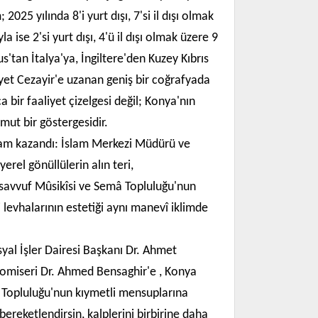
025 yılında 8'i yurt dışı, 7'si il dışı olmak
 ise 2'si yurt dışı, 4'ü il dışı olmak üzere 9
'tan İtalya'ya, İngiltere'den Kuzey Kıbrıs
yet Cezayir'e uzanan geniş bir coğrafyada
 bir faaliyet çizelgesi değil; Konya'nın
mut bir göstergesidir.
anlam kazandı: İslam Merkezi Müdürü ve
erel gönüllülerin alın teri,
asavvuf Mûsikîsi ve Semâ Topluluğu'nun
 levhalarının estetiği aynı manevî iklimde
yal İşler Dairesi Başkanı Dr. Ahmet
komiseri Dr. Ahmed Bensaghir'e , Konya
 Topluluğu'nun kıymetli mensuplarına
reketlendirsin, kalplerini birbirine daha