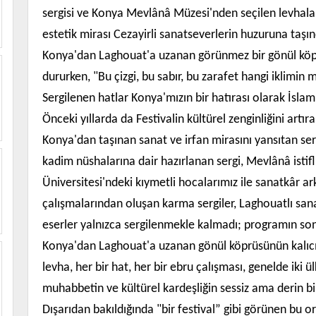
sergisi ve Konya Mevlânâ Müzesi'nden seçilen levhalar
estetik mirası Cezayirli sanatseverlerin huzuruna taşınd
Konya'dan Laghouat'a uzanan görünmez bir gönül köpr
dururken, "Bu çizgi, bu sabır, bu zarafet hangi iklim
Sergilenen hatlar Konya'mızın bir hatırası olarak İslam
Önceki yıllarda da Festivalin kültürel zenginliğini artı
Konya'dan taşınan sanat ve irfan mirasını yansıtan ser
kadim nüshalarına dair hazırlanan sergi, Mevlânâ istifl
Üniversitesi'ndeki kıymetli hocalarımız ile sanatkâr a
çalışmalarından oluşan karma sergiler, Laghouatlı san
eserler yalnızca sergilenmekle kalmadı; programın s
Konya'dan Laghouat'a uzanan gönül köprüsünün kalıcı 
levha, her bir hat, her bir ebru çalışması, genelde iki ül
muhabbetin ve kültürel kardeşliğin sessiz ama derin bir
Dışarıdan bakıldığında "bir festival” gibi görünen bu