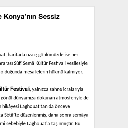
e Konya’nın Sessiz
at, haritada uzak; gönlümüzde ise her
rarası Sûfî Semâ Kültür Festivali vesilesiyle
su olduğunda mesafelerin hükmü kalmıyor.
tür Festivali
, yalnızca sahne icralarıyla
ı ve gönül dünyamıza dokunan atmosferiyle de
alin hikâyesi Laghouat'tan da önceye
çta Sétif'te düzenlenmiş, daha sonra semâya
imi sebebiyle Laghouat'a taşınmıştır. Bu