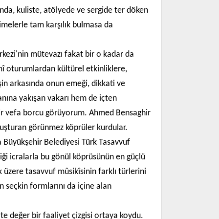
nda, kuliste, atölyede ve sergide ter döken
imelerle tam karşılık bulmasa da
ezi'nin mütevazı fakat bir o kadar da
î oturumlardan kültürel etkinliklere,
şin arkasında onun emeği, dikkati ve
anına yakışan vakarı hem de içten
i bir vefa borcu görüyorum. Ahmed Bensaghir
uluşturan görünmez köprüler kurdular.
 Büyükşehir Belediyesi Türk Tasavvuf
iği icralarla bu gönül köprüsünün en güçlü
zere tasavvuf mûsikîsinin farklı türlerini
n seçkin formlarını da içine alan
e değer bir faaliyet çizgisi ortaya koydu.