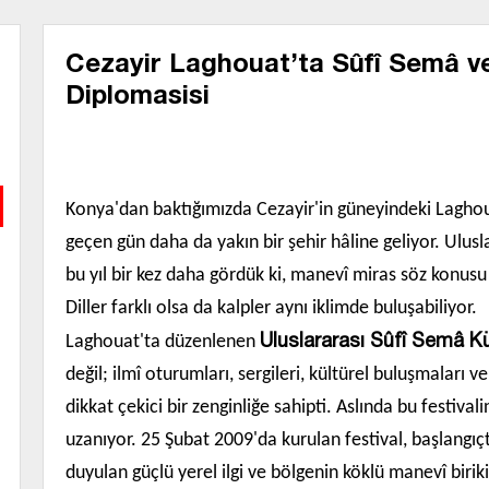
Cezayir Laghouat’ta Sûfî Semâ v
Diplomasisi
Konya'dan baktığımızda Cezayir'in güneyindeki Laghou
geçen gün daha da yakın bir şehir hâline geliyor. Ulusla
bu yıl bir kez daha gördük ki, manevî miras söz konu
Diller farklı olsa da kalpler aynı iklimde buluşabiliyor.
Uluslararası Sûfî Semâ Kül
Laghouat'ta düzenlenen
değil; ilmî oturumları, sergileri, kültürel buluşmalar
dikkat çekici bir zenginliğe sahipti. Aslında bu festiv
uzanıyor. 25 Şubat 2009'da kurulan festival, başlangı
duyulan güçlü yerel ilgi ve bölgenin köklü manevî birik