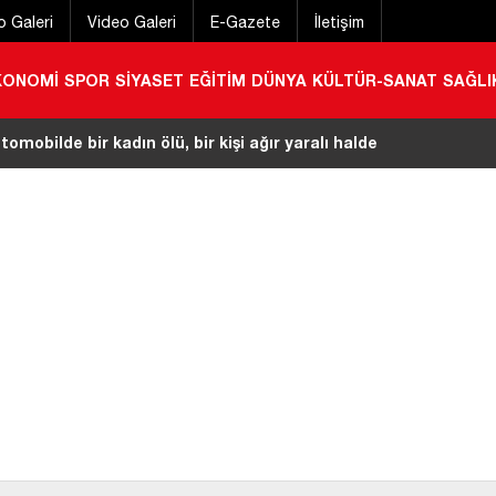
o Galeri
Video Galeri
E-Gazete
İletişim
KONOMİ
SPOR
SİYASET
EĞİTİM
DÜNYA
KÜLTÜR-SANAT
SAĞLI
omobilde bir kadın ölü, bir kişi ağır yaralı halde