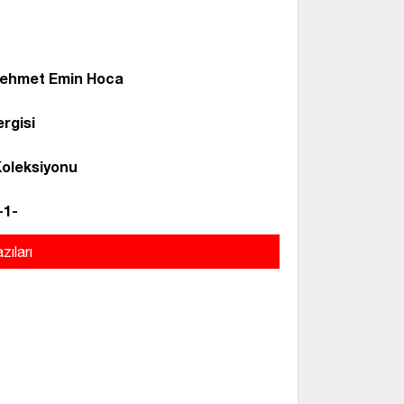
 Mehmet Emin Hoca
ergisi
Koleksiyonu
-1-
zıları