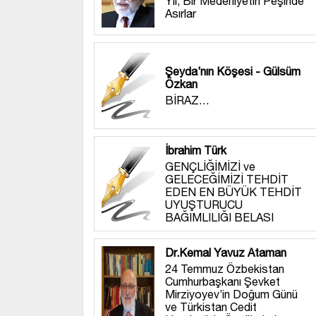
Yıl, Bir Medeniyetin Peşinde
Asırlar
Şeyda’nın Köşesi - Gülsüm
Özkan
BİRAZ…
İbrahim Türk
GENÇLİĞİMİZİ ve
GELECEĞİMİZİ TEHDİT
EDEN EN BÜYÜK TEHDİT
UYUŞTURUCU
BAĞIMLILIĞI BELASI
Dr.Kemal Yavuz Ataman
24 Temmuz Özbekistan
Cumhurbaşkanı Şevket
Mirziyoyev’in Doğum Günü
ve Türkistan Cedit