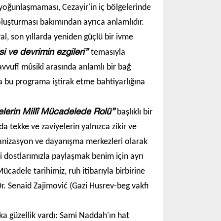
e yoğunlaşmaması, Cezayir'in iç bölgelerinde
k oluşturması bakımından ayrıca anlamlıdır.
l, son yıllarda yeniden güçlü bir ivme
si ve devrimin ezgileri”
temasıyla
avvufî mûsikî arasında anlamlı bir bağ
 bu programa iştirak etme bahtiyarlığına
elerin Millî Mücadelede Rolü”
başlıklı bir
da tekke ve zaviyelerin yalnızca zikir ve
anizasyon ve dayanışma merkezleri olarak
li dostlarımızla paylaşmak benim için ayrı
Mücadele tarihimiz, ruh itibarıyla birbirine
r. Senaid Zajimović (Gazi Husrev-beg vakfı
şka güzellik vardı: Sami Naddah'ın hat