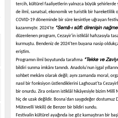
tercih, kültürel faaliyetlerin yalnızca büyük şehirlerd
de ilmî, sanatsal, ekonomik ve turistik bir hareketlili
COVID-19 döneminde bir süre kesintiye uğrayan festiva
"Semâ-ı sûfî: direnişin nağme
kazanmıştır. 2024'te
düzenlenen program, Cezayir'in istiklâl hafızasıyla tas
kurmuştu. Bendeniz de 2024'ten buyana nasip oldukça
eriştim.
"Tekke ve Zaviy
Programın ilmî boyutunda tarafıma
bildiri sunma imkânı tanındı. Anadolu'nun işgal yılların
sohbet mekânı olarak değil; aynı zamanda moral, org
nasıl bir fonksiyon üstlendiklerini Laghouat'ta Cezayir
bir onurdu. Zira onların istiklâl hikâyesiyle bizim Millî 
hiç de uzak değildir. Bosna'dan saygıdeğer dostumuz D
Mütevelli Vekili) de Benzer bir bildiri sundu.
Festivalin kültürel ayağında ise göz kamaştıran bir ba