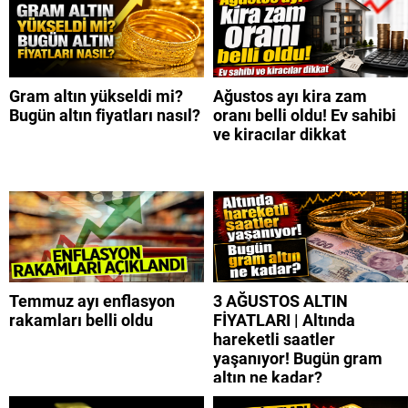
Gram altın yükseldi mi?
Ağustos ayı kira zam
Bugün altın fiyatları nasıl?
oranı belli oldu! Ev sahibi
ve kiracılar dikkat
Temmuz ayı enflasyon
3 AĞUSTOS ALTIN
rakamları belli oldu
FİYATLARI | Altında
hareketli saatler
yaşanıyor! Bugün gram
altın ne kadar?