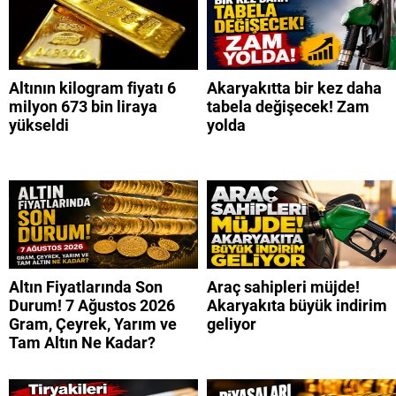
Altının kilogram fiyatı 6
Akaryakıtta bir kez daha
milyon 673 bin liraya
tabela değişecek! Zam
yükseldi
yolda
Altın Fiyatlarında Son
Araç sahipleri müjde!
Durum! 7 Ağustos 2026
Akaryakıta büyük indirim
Gram, Çeyrek, Yarım ve
geliyor
Tam Altın Ne Kadar?