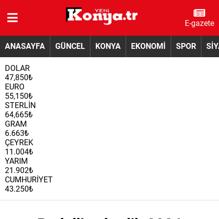
E-gazete
ANASAYFA
GÜNCEL
KONYA
EKONOMİ
SPOR
Sİ
DOLAR
47,850₺
EURO
55,150₺
STERLİN
64,665₺
GRAM
6.663₺
ÇEYREK
11.004₺
YARIM
21.902₺
CUMHURİYET
43.250₺