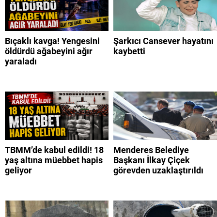
Bıçaklı kavga! Yengesini
Şarkıcı Cansever hayatını
öldürdü ağabeyini ağır
kaybetti
yaraladı
TBMM’de kabul edildi! 18
Menderes Belediye
yaş altına müebbet hapis
Başkanı İlkay Çiçek
geliyor
görevden uzaklaştırıldı