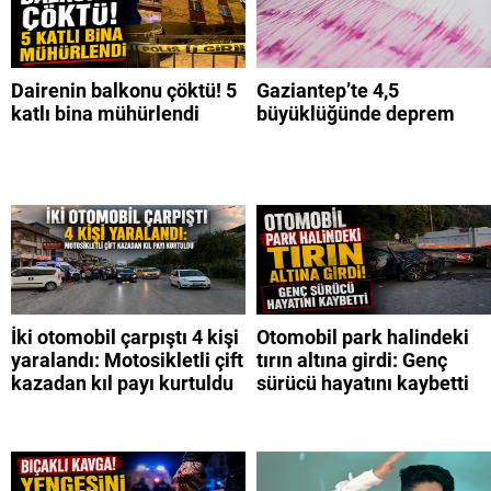
Dairenin balkonu çöktü! 5
Gaziantep’te 4,5
katlı bina mühürlendi
büyüklüğünde deprem
İki otomobil çarpıştı 4 kişi
Otomobil park halindeki
yaralandı: Motosikletli çift
tırın altına girdi: Genç
kazadan kıl payı kurtuldu
sürücü hayatını kaybetti