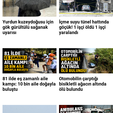
Yurdun kuzeydoğusu için
İçme suyu tünel hattında
gök gürültülü sağanak
göçük! 1 işçi öldü 1 işçi
uyarısı
yaralandı
81 ilde eş zamanlı aile
Otomobilin çarptığı
kampı: 10 bin aile doğayla
bisikletli ağacın altında
buluştu
ölü bulundu