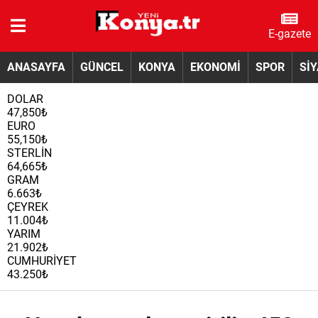
E-gazete
ANASAYFA
GÜNCEL
KONYA
EKONOMİ
SPOR
Sİ
DOLAR
47,850₺
EURO
55,150₺
STERLİN
64,665₺
GRAM
6.663₺
ÇEYREK
11.004₺
YARIM
21.902₺
CUMHURİYET
43.250₺