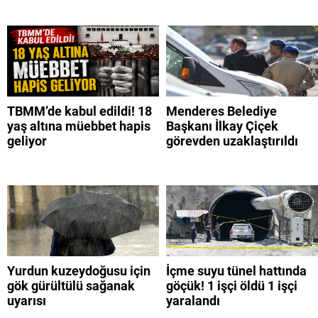
TBMM’de kabul edildi! 18
Menderes Belediye
yaş altına müebbet hapis
Başkanı İlkay Çiçek
geliyor
görevden uzaklaştırıldı
Yurdun kuzeydoğusu için
İçme suyu tünel hattında
gök gürültülü sağanak
göçük! 1 işçi öldü 1 işçi
uyarısı
yaralandı