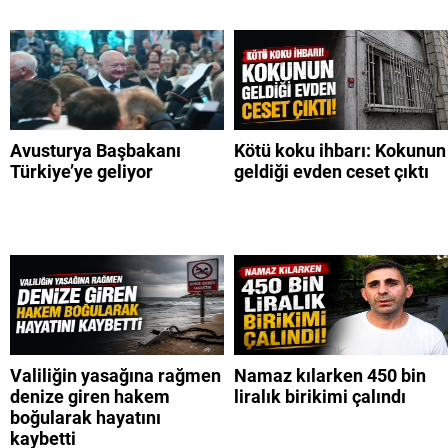
Avusturya Başbakanı
Kötü koku ihbarı: Kokunun
Türkiye’ye geliyor
geldiği evden ceset çıktı
Valiliğin yasağına rağmen
Namaz kılarken 450 bin
denize giren hakem
liralık birikimi çalındı
boğularak hayatını
kaybetti