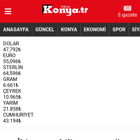
E-gazete
ANASAYFA
GÜNCEL
KONYA
EKONOMİ
SPOR
Sİ
DOLAR
47,792₺
EURO
55,096₺
STERLİN
64,596₺
GRAM
6.661₺
ÇEYREK
10.965₺
YARIM
21.858₺
CUMHURİYET
43.194₺