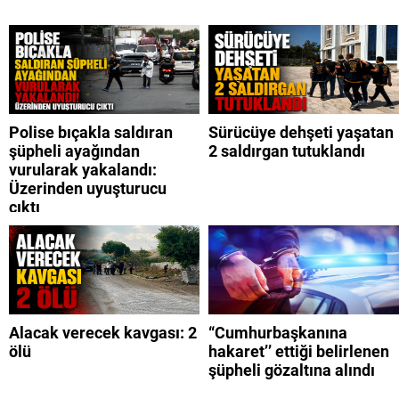
Polise bıçakla saldıran
Sürücüye dehşeti yaşatan
şüpheli ayağından
2 saldırgan tutuklandı
vurularak yakalandı:
Üzerinden uyuşturucu
çıktı
Alacak verecek kavgası: 2
“Cumhurbaşkanına
ölü
hakaret’’ ettiği belirlenen
şüpheli gözaltına alındı