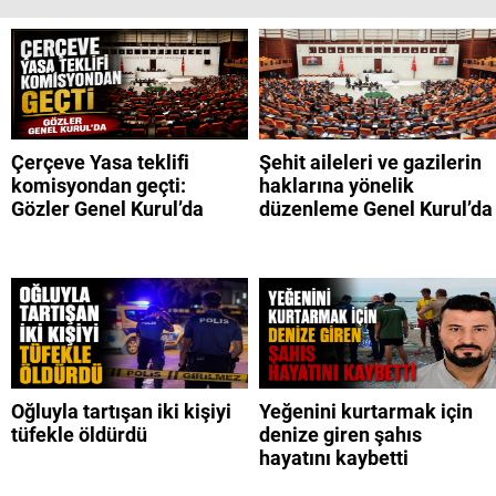
Çerçeve Yasa teklifi
Şehit aileleri ve gazilerin
komisyondan geçti:
haklarına yönelik
Gözler Genel Kurul’da
düzenleme Genel Kurul’da
Oğluyla tartışan iki kişiyi
Yeğenini kurtarmak için
tüfekle öldürdü
denize giren şahıs
hayatını kaybetti