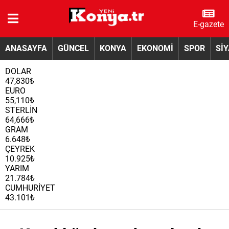
E-gazete
ANASAYFA
GÜNCEL
KONYA
EKONOMİ
SPOR
Sİ
DOLAR
47,830₺
EURO
55,110₺
STERLİN
64,666₺
GRAM
6.648₺
ÇEYREK
10.925₺
YARIM
21.784₺
CUMHURİYET
43.101₺