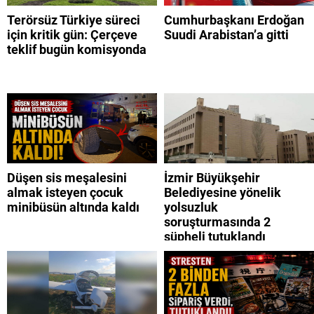
Terörsüz Türkiye süreci
Cumhurbaşkanı Erdoğan
için kritik gün: Çerçeve
Suudi Arabistan’a gitti
teklif bugün komisyonda
Düşen sis meşalesini
İzmir Büyükşehir
almak isteyen çocuk
Belediyesine yönelik
minibüsün altında kaldı
yolsuzluk
soruşturmasında 2
şüpheli tutuklandı