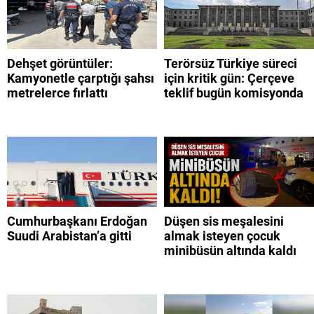
Dehşet görüntüler:
Terörsüz Türkiye süreci
Kamyonetle çarptığı şahsı
için kritik gün: Çerçeve
metrelerce fırlattı
teklif bugün komisyonda
Cumhurbaşkanı Erdoğan
Düşen sis meşalesini
Suudi Arabistan’a gitti
almak isteyen çocuk
minibüsün altında kaldı