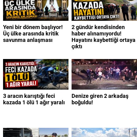
Yeni bir dönem başlıyor!
2 gündür kendisinden
Üç ülke arasında kritik
haber alınamıyordu!
savunma anlaşması
Hayatını kaybettiği ortaya
çıktı
3 aracın karıştığı feci
Denize giren 2 arkadaş
kazada 1 ölü 1 ağır yaralı
boğuldu!