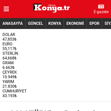
E-gazete
ANASAYFA
GÜNCEL
KONYA
EKONOMİ
SPOR
Sİ
DOLAR
47,853₺
EURO
55,117₺
STERLİN
64,668₺
GRAM
6.663₺
ÇEYREK
10.949₺
YARIM
21.830₺
CUMHURİYET
43.193₺