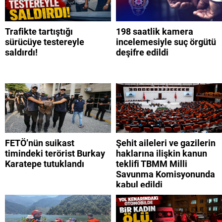
Trafikte tartıştığı
198 saatlik kamera
sürücüye testereyle
incelemesiyle suç örgütü
saldırdı!
deşifre edildi
FETÖ’nün suikast
Şehit aileleri ve gazilerin
timindeki terörist Burkay
haklarına ilişkin kanun
Karatepe tutuklandı
teklifi TBMM Milli
Savunma Komisyonunda
kabul edildi