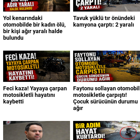
Yol kenarındaki
Tavuk yüklü tır önündeki
otomobilde bir kadın ölü,
kamyona çarptı: 2 yaralı
bir kişi ağır yaralı halde
bulundu
Feci kaza! Yayaya çarpan
Faytonu sollayan otomobil
motosikletli hayatını
motosikletle çarpıştı!
kaybetti
Çocuk sürücünün durumu
ağır