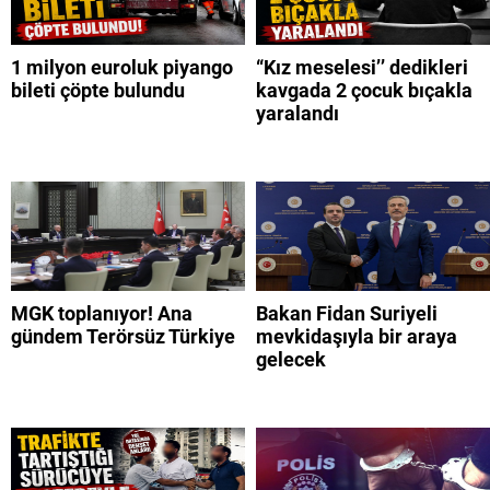
1 milyon euroluk piyango
“Kız meselesi’’ dedikleri
bileti çöpte bulundu
kavgada 2 çocuk bıçakla
yaralandı
MGK toplanıyor! Ana
Bakan Fidan Suriyeli
gündem Terörsüz Türkiye
mevkidaşıyla bir araya
gelecek