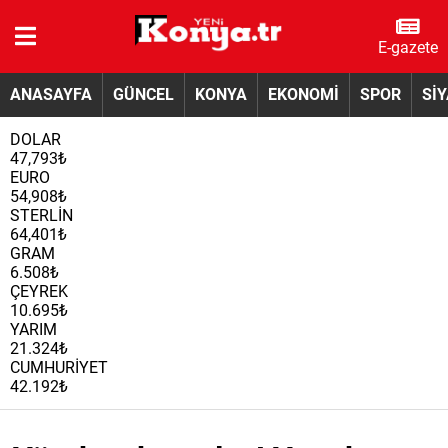
E-gazete
ANASAYFA
GÜNCEL
KONYA
EKONOMİ
SPOR
Sİ
DOLAR
47,793₺
EURO
54,908₺
STERLİN
64,401₺
GRAM
6.508₺
ÇEYREK
10.695₺
YARIM
21.324₺
CUMHURİYET
42.192₺