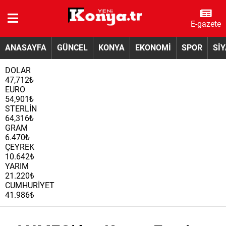
E-gazete
ANASAYFA
GÜNCEL
KONYA
EKONOMİ
SPOR
Sİ
DOLAR
47,712₺
EURO
54,901₺
STERLİN
64,316₺
GRAM
6.470₺
ÇEYREK
10.642₺
YARIM
21.220₺
CUMHURİYET
41.986₺