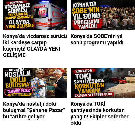
Konya’da vicdansız sürücü
Konya’da SOBE’nin yıl
iki kardeşe çarpıp
sonu programı yapıldı
kaçmıştı! OLAYDA YENİ
GELİŞME
Konya’da nostalji dolu
Konya’da TOKİ
buluşma! “Şahane Pazar’’
şantiyesinde korkutan
bu tarihte geliyor
yangın! Ekipler seferber
oldu