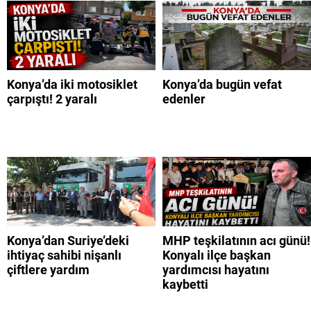
Konya’da iki motosiklet
Konya’da bugün vefat
çarpıştı! 2 yaralı
edenler
Konya’dan Suriye’deki
MHP teşkilatının acı günü!
ihtiyaç sahibi nişanlı
Konyalı ilçe başkan
çiftlere yardım
yardımcısı hayatını
kaybetti