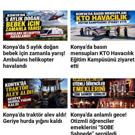
Konya’da 5 aylık doğan
Konya’da basın
bebek için zamanla yarış!
mensupları KTO Havacılık
Ambulans helikopter
Eğitim Kampüsünü ziyaret
havalandı
etti
Konya’da traktör alev aldı!
Konya’da anlamlı gece!
Geriye hurda yığını kaldı
Otizmli öğrenciler
emeklerini “SOBE
Sahnede’’ sergiledi