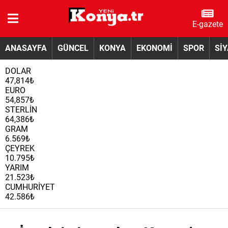
E-gazete
ANASAYFA
GÜNCEL
KONYA
EKONOMİ
SPOR
Sİ
DOLAR
47,814₺
EURO
54,857₺
STERLİN
64,386₺
GRAM
6.569₺
ÇEYREK
10.795₺
YARIM
21.523₺
CUMHURİYET
42.586₺