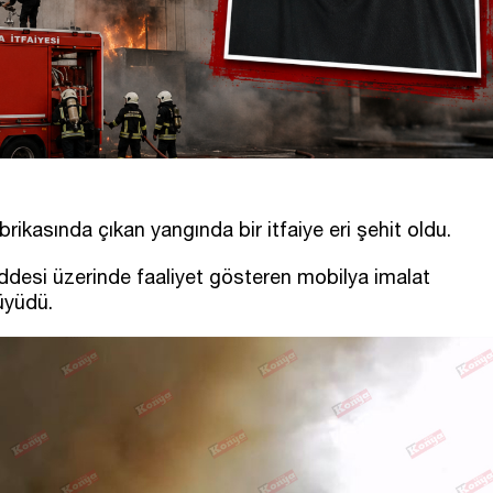
rikasında çıkan yangında bir itfaiye eri şehit oldu.
ddesi üzerinde faaliyet gösteren mobilya imalat
üyüdü.