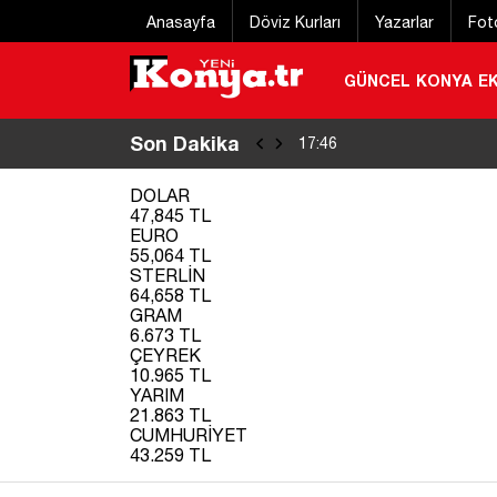
Anasayfa
Döviz Kurları
Yazarlar
Fot
GÜNCEL
KONYA
E
Son Dakika
Konya’da tramvay
17:46
/
DOLAR
47,845 TL
EURO
55,064 TL
STERLİN
64,658 TL
GRAM
6.673 TL
ÇEYREK
10.965 TL
YARIM
21.863 TL
CUMHURİYET
43.259 TL