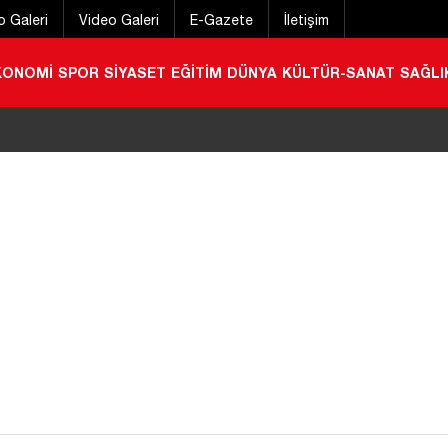
o Galeri
Video Galeri
E-Gazete
İletişim
KONOMİ
SPOR
SİYASET
EĞİTİM
DÜNYA
KÜLTÜR-SANAT
SAĞLI
lar için yeni karar!
|