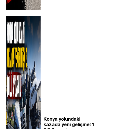
Konya yolundaki
kazada yeni gelişme! 1