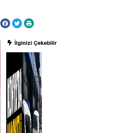
İlginizi Çekebilir