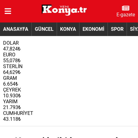
E-gazete
ANASAYFA
GÜNCEL
KONYA
EKONOMİ
SPOR
Sİ
DOLAR
47,824₺
EURO
55,078₺
STERLİN
64,629₺
GRAM
6.654₺
ÇEYREK
10.930₺
YARIM
21.793₺
CUMHURİYET
43.118₺