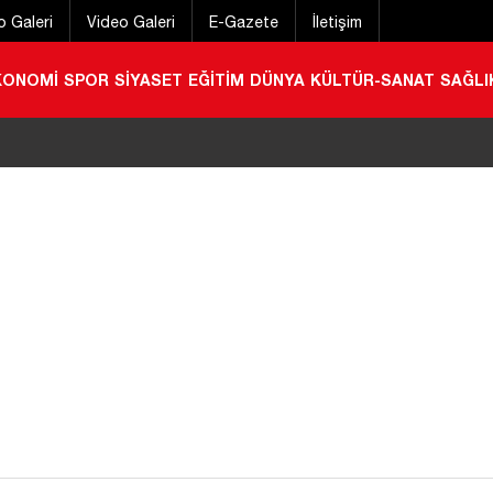
o Galeri
Video Galeri
E-Gazete
İletişim
KONOMİ
SPOR
SİYASET
EĞİTİM
DÜNYA
KÜLTÜR-SANAT
SAĞLI
stivali başladı
|