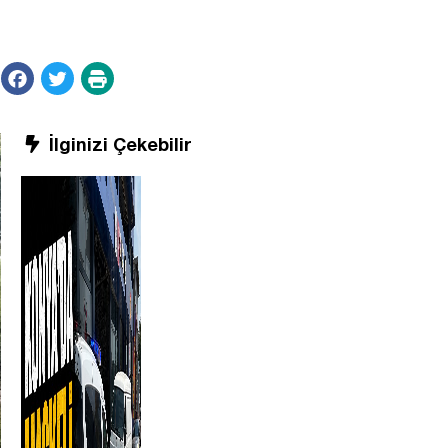
İlginizi Çekebilir