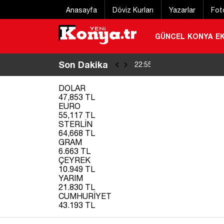
Anasayfa
Döviz Kurları
Yazarlar
Fot
GÜNCEL
KONYA
E
Son Dakika
Konya Bisiklet Fe
22:55
/
DOLAR
47,853 TL
EURO
55,117 TL
STERLİN
64,668 TL
GRAM
6.663 TL
ÇEYREK
10.949 TL
YARIM
21.830 TL
CUMHURİYET
43.193 TL