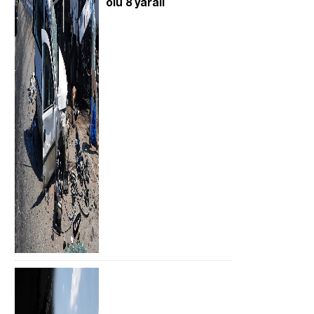
ölü 8 yaralı