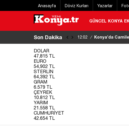
Anasayfa
Döviz Kurları
Yazarlar
Fot
GÜNCEL
KONYA
E
Son Dakika
Norveç’ten iznini
11:53
/
kaybetti
|
DOLAR
47,815 TL
EURO
54,902 TL
STERLİN
64,392 TL
GRAM
6.579 TL
ÇEYREK
10.812 TL
YARIM
21.558 TL
CUMHURİYET
42.654 TL