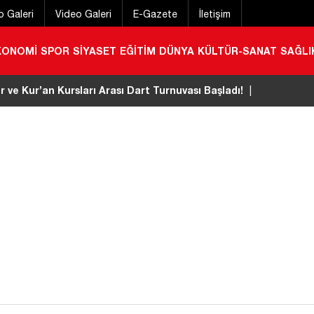
o Galeri
Video Galeri
E-Gazete
İletişim
KONOMİ
SPOR
SİYASET
EĞİTİM
DÜNYA
KÜLTÜR-SANAT
SAĞLI
 geçirmek için gelmişti! Konyalı gurbetçi hayatını