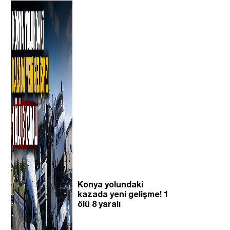
Konya yolundaki
kazada yeni gelişme! 1
ölü 8 yaralı