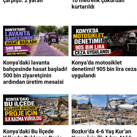
çarpıştı: 2 yaralı
10 metrelik çukurdan
kurtarıldı
Konya’daki lavanta
Konya’da motosiklet
bahçesinde hasat başladı!
denetimi! 905 bin lira ceza
500 bin ziyaretçinin
uygulandı
ardından üretim mesaisi
Konya’daki Bu İlçede
Bozkır’da 4-6 Yaş Kur’an