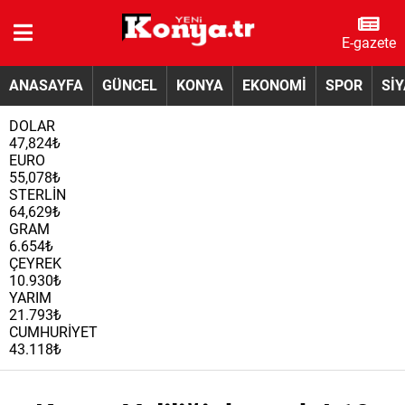
E-gazete
ANASAYFA
GÜNCEL
KONYA
EKONOMİ
SPOR
Sİ
DOLAR
47,824₺
EURO
55,078₺
STERLİN
64,629₺
GRAM
6.654₺
ÇEYREK
10.930₺
YARIM
21.793₺
CUMHURİYET
43.118₺