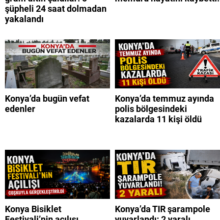
şüpheli 24 saat dolmadan
yakalandı
Konya’da bugün vefat
Konya’da temmuz ayında
edenler
polis bölgesindeki
kazalarda 11 kişi öldü
Konya Bisiklet
Konya’da TIR şarampole
Festivali’nin açılışı
yuvarlandı: 2 yaralı