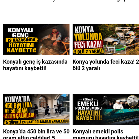
Konyalı genç iş kazasında
Konya yolunda feci kaza! 2
hayatını kaybetti!
ölü 2 yaralı
Konya’da 450 bin lira ve 50
Konyalı emekli polis
gram altın çaldılar! 5
memuru hayatını kaybetti!