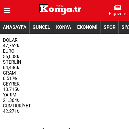
E-gazete
ANASAYFA
GÜNCEL
KONYA
EKONOMİ
SPOR
Sİ
DOLAR
47,762₺
EURO
55,008₺
STERLİN
64,436₺
GRAM
6.517₺
ÇEYREK
10.715₺
YARIM
21.364₺
CUMHURİYET
42.271₺