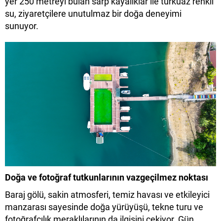
yer 250 metreyi bulan sarp kayalıklar ile turkuaz renkli
su, ziyaretçilere unutulmaz bir doğa deneyimi
sunuyor.
Doğa ve fotoğraf tutkunlarının vazgeçilmez noktası
Baraj gölü, sakin atmosferi, temiz havası ve etkileyici
manzarası sayesinde doğa yürüyüşü, tekne turu ve
fotoğrafçılık meraklılarının da ilgisini çekiyor. Gün