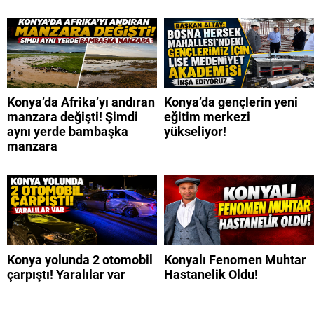
Konya’da Afrika’yı andıran
Konya’da gençlerin yeni
manzara değişti! Şimdi
eğitim merkezi
aynı yerde bambaşka
yükseliyor!
manzara
Konya yolunda 2 otomobil
Konyalı Fenomen Muhtar
çarpıştı! Yaralılar var
Hastanelik Oldu!