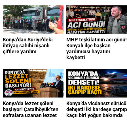
Konya’dan Suriye’deki
MHP teşkilatının acı günü!
ihtiyaç sahibi nişanlı
Konyalı ilçe başkan
çiftlere yardım
yardımcısı hayatını
kaybetti
Konya’da lezzet şöleni
Konya’da vicdansız sürücü
başlıyor! Çatalhöyük’ten
dehşeti! İki kardeşe çarpıp
sofralara uzanan lezzet
kaçtı biri yoğun bakımda