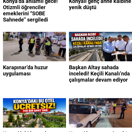
Konya’da anlamlı gece!
Konyalı genç anne kalbine
Otizmli öğrenciler
yenik düştü
emeklerini “SOBE
Sahnede’’ sergiledi
Karapınar’da huzur
Başkan Altay sahada
uygulaması
inceledi! Keçili Kanalı’nda
çalışmalar devam ediyor