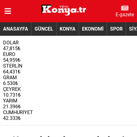
E-gazete
ANASAYFA
GÜNCEL
KONYA
EKONOMİ
SPOR
Sİ
DOLAR
47,815₺
EURO
54,959₺
STERLİN
64,431₺
GRAM
6.530₺
ÇEYREK
10.731₺
YARIM
21.396₺
CUMHURİYET
42.333₺