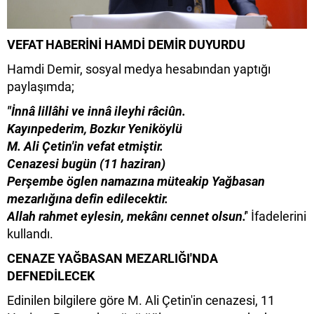
VEFAT HABERİNİ HAMDİ DEMİR DUYURDU
Hamdi Demir, sosyal medya hesabından yaptığı
paylaşımda;
"İnnâ lillâhi ve innâ ileyhi râciûn.
Kayınpederim, Bozkır Yeniköylü
M. Ali Çetin'in vefat etmiştir.
Cenazesi bugün (11 haziran)
Perşembe öglen namazına müteakip Yağbasan
mezarlığına defin edilecektir.
Allah rahmet eylesin, mekânı cennet olsun.'
' İfadelerini
kullandı.
CENAZE YAĞBASAN MEZARLIĞI'NDA
DEFNEDİLECEK
Edinilen bilgilere göre M. Ali Çetin'in cenazesi, 11