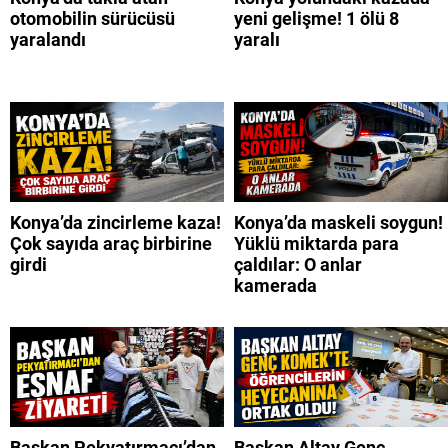
otomobilin sürücüsü
yeni gelişme! 1 ölü 8
yaralandı
yaralı
Konya’da zincirleme kaza!
Konya’da maskeli soygun!
Çok sayıda araç birbirine
Yüklü miktarda para
girdi
çaldılar: O anlar
kamerada
Başkan Pekyatırmacı’dan
Başkan Altay Genç