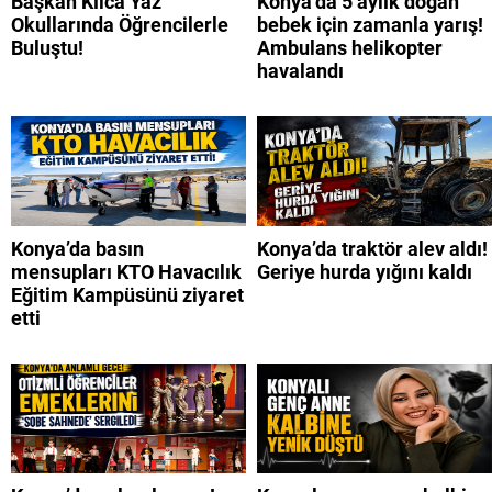
Başkan Kılca Yaz
Konya’da 5 aylık doğan
Okullarında Öğrencilerle
bebek için zamanla yarış!
Buluştu!
Ambulans helikopter
havalandı
Konya’da basın
Konya’da traktör alev aldı!
mensupları KTO Havacılık
Geriye hurda yığını kaldı
Eğitim Kampüsünü ziyaret
etti