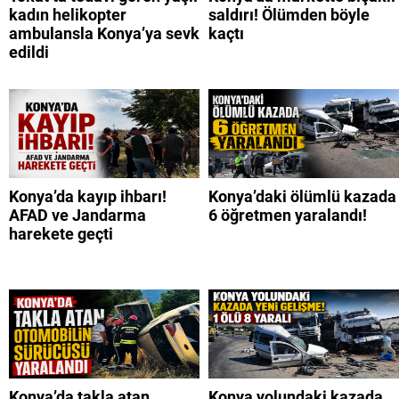
kadın helikopter
saldırı! Ölümden böyle
ambulansla Konya’ya sevk
kaçtı
edildi
Konya’da kayıp ihbarı!
Konya’daki ölümlü kazada
AFAD ve Jandarma
6 öğretmen yaralandı!
harekete geçti
Konya’da takla atan
Konya yolundaki kazada