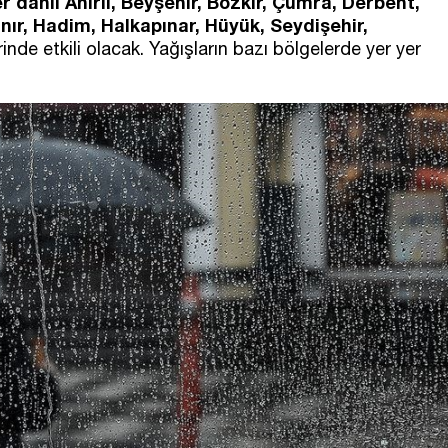
r dahil Ahırlı, Beyşehir, Bozkır, Çumra, Derbent,
nır, Hadim, Halkapınar, Hüyük, Seydişehir,
rinde etkili olacak. Yağışların bazı bölgelerde yer yer