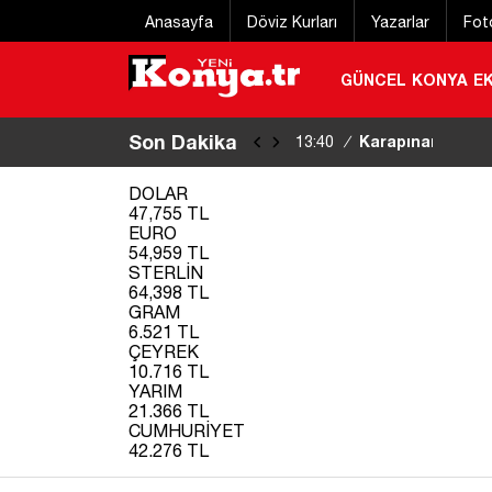
Anasayfa
Döviz Kurları
Yazarlar
Fot
GÜNCEL
KONYA
E
Son Dakika
Karapınar’da hu
13:40
/
DOLAR
47,755 TL
EURO
54,959 TL
STERLİN
64,398 TL
GRAM
6.521 TL
ÇEYREK
10.716 TL
YARIM
21.366 TL
CUMHURİYET
42.276 TL