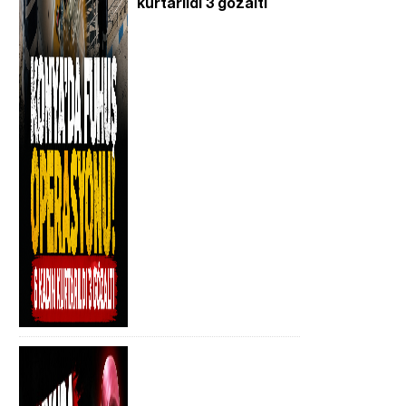
kurtarıldı 3 gözaltı
n