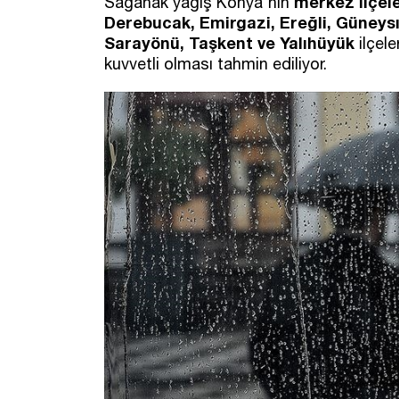
merkez ilçele
Sağanak yağış Konya'nın
Derebucak, Emirgazi, Ereğli, Güneysı
Sarayönü, Taşkent ve Yalıhüyük
ilçele
kuvvetli olması tahmin ediliyor.