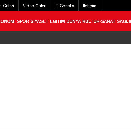
o Galeri
Video Galeri
E-Gazete
İletişim
KONOMİ
SPOR
SİYASET
EĞİTİM
DÜNYA
KÜLTÜR-SANAT
SAĞLI
zur uygulaması
|