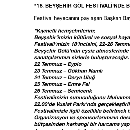
"18. BEYŞEHİR GÖL FESTİVALİ'NDE 
Festival heyecanını paylaşan Başkan Bay
"Kıymetli hemşehrilerim;
Beyşehir'imizin kültürel ve sosyal hay
Festivali'mizin 18'incisini, 22-26 Temmu
Beyşehir Gölü'nün eşsiz atmosferinde 
sanatçılarımızı sizlerle buluşturacağız.
22 Temmuz – Eypio
23 Temmuz – Gökhan Namlı
24 Temmuz – Derya Uluğ
25 Temmuz – Emre Fel
26 Temmuz – Semicenk
Festivalimizin sunuculuğunu Muhamme
22.00'de Vuslat Parkı'nda gerçekleştiril
Festivalimizle ilgili özellikle belirtmek
Organizasyon ve sponsorlarımızın deste
bütçesinden herhangi bir harcama yapı