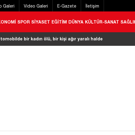
o Galeri
Video Galeri
E-Gazete
İletişim
KONOMİ
SPOR
SİYASET
EĞİTİM
DÜNYA
KÜLTÜR-SANAT
SAĞLI
it yok! İlçede huzur uygulaması gerçekleştirildi