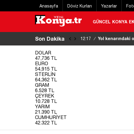
Anasayfa
Döviz Kurları
Yazarlar
Fot
GÜNCEL
KONYA
E
Son Dakika
Konya’da suça geç
11:59
/
|
DOLAR
47,736 TL
EURO
54,915 TL
STERLİN
64,362 TL
GRAM
6.528 TL
ÇEYREK
10.728 TL
YARIM
21.390 TL
CUMHURİYET
42.322 TL