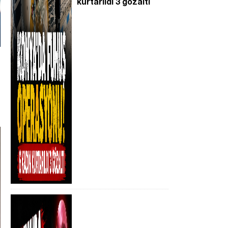
kurtarıldı 3 gözaltı