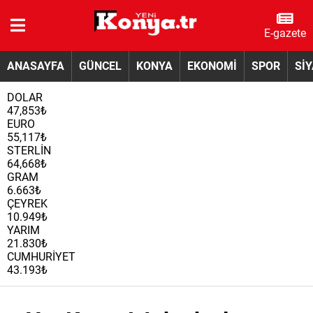
E-gazete
ANASAYFA
GÜNCEL
KONYA
EKONOMİ
SPOR
Sİ
DOLAR
47,853₺
EURO
55,117₺
STERLİN
64,668₺
GRAM
6.663₺
ÇEYREK
10.949₺
YARIM
21.830₺
CUMHURİYET
43.193₺