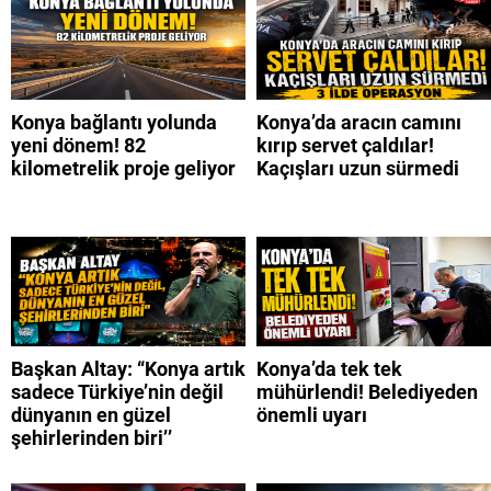
Konya bağlantı yolunda
Konya’da aracın camını
yeni dönem! 82
kırıp servet çaldılar!
kilometrelik proje geliyor
Kaçışları uzun sürmedi
Başkan Altay: “Konya artık
Konya’da tek tek
sadece Türkiye’nin değil
mühürlendi! Belediyeden
dünyanın en güzel
önemli uyarı
şehirlerinden biri’’