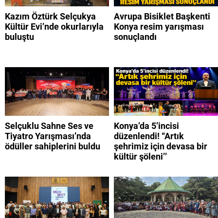
Kazım Öztürk Selçukya
Avrupa Bisiklet Başkenti
Kültür Evi’nde okurlarıyla
Konya resim yarışması
buluştu
sonuçlandı
Selçuklu Sahne Ses ve
Konya’da 5’incisi
Tiyatro Yarışması’nda
düzenlendi! “Artık
ödüller sahiplerini buldu
şehrimiz için devasa bir
kültür şöleni’’