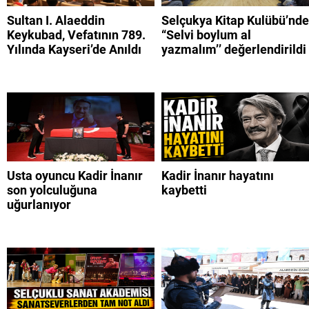
Sultan I. Alaeddin
Selçukya Kitap Kulübü’nde
Keykubad, Vefatının 789.
“Selvi boylum al
Yılında Kayseri’de Anıldı
yazmalım’’ değerlendirildi
Usta oyuncu Kadir İnanır
Kadir İnanır hayatını
son yolculuğuna
kaybetti
uğurlanıyor