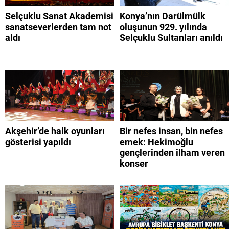
Selçuklu Sanat Akademisi
Konya’nın Darülmülk
sanatseverlerden tam not
oluşunun 929. yılında
aldı
Selçuklu Sultanları anıldı
Akşehir’de halk oyunları
Bir nefes insan, bin nefes
gösterisi yapıldı
emek: Hekimoğlu
gençlerinden ilham veren
konser