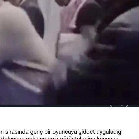
eri sırasında genç bir oyuncuya şiddet uyguladığı
a dolaşıma sokulan bazı görüntüler ise konunun