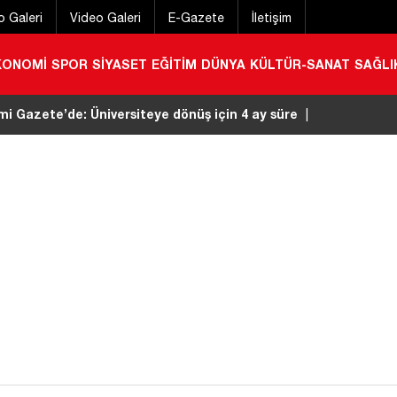
o Galeri
Video Galeri
E-Gazete
İletişim
KONOMİ
SPOR
SİYASET
EĞİTİM
DÜNYA
KÜLTÜR-SANAT
SAĞLI
 kaza! İki otomobil çarpıştı: 2 yaralı
|