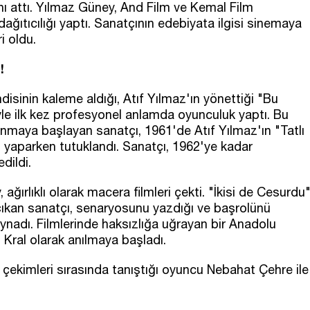
ını attı. Yılmaz Güney, And Film ve Kemal Film
 dağıtıcılığı yaptı. Sanatçının edebiyata ilgisi sinemaya
i oldu.
!
sinin kaleme aldığı, Atıf Yılmaz'ın yönettiği "Bu
iyle ilk kez profesyonel anlamda oyunculuk yaptı. Bu
anmaya başlayan sanatçı, 1961'de Atıf Yılmaz'ın "Tatlı
ı yaparken tutuklandı. Sanatçı, 1962'ye kadar
dildi.
ırlıklı olarak macera filmleri çekti. "İkisi de Cesurdu
a çıkan sanatçı, senaryosunu yazdığı ve başrolünü
oynadı. Filmlerinde haksızlığa uğrayan bir Anadolu
 Kral olarak anılmaya başladı.
çekimleri sırasında tanıştığı oyuncu Nebahat Çehre ile