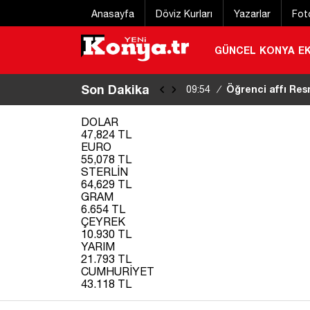
Anasayfa
Döviz Kurları
Yazarlar
Fot
GÜNCEL
KONYA
E
Son Dakika
Konya’da korkutan
09:49
/
DOLAR
47,824 TL
EURO
55,078 TL
STERLİN
64,629 TL
GRAM
6.654 TL
ÇEYREK
10.930 TL
YARIM
21.793 TL
CUMHURİYET
43.118 TL