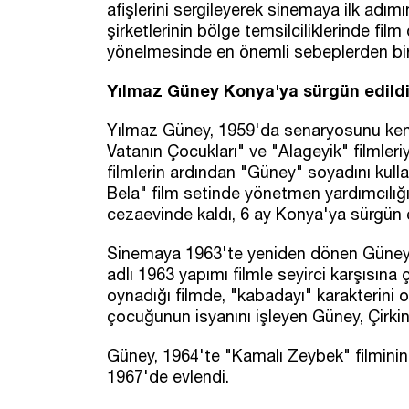
afişlerini sergileyerek sinemaya ilk adım
şirketlerinin bölge temsilciliklerinde film
yönelmesinde en önemli sebeplerden bir
Yılmaz Güney Konya'ya sürgün edildi
Yılmaz Güney, 1959'da senaryosunu kendi
Vatanın Çocukları" ve "Alageyik" filmler
filmlerin ardından "Güney" soyadını kull
Bela" film setinde yönetmen yardımcılığ
cezaevinde kaldı, 6 ay Konya'ya sürgün e
Sinemaya 1963'te yeniden dönen Güney, ağ
adlı 1963 yapımı filmle seyirci karşısın
oynadığı filmde, "kabadayı" karakterini 
çocuğunun isyanını işleyen Güney, Çirkin
Güney, 1964'te "Kamalı Zeybek" filminin 
1967'de evlendi.