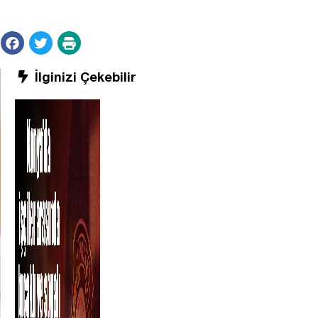
İlginizi Çekebilir