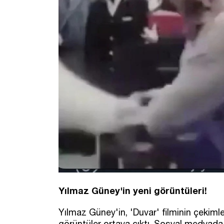
Yılmaz Güney'in yeni görüntüleri!
Yılmaz Güney'in, 'Duvar' filminin çekiml
görüntüler ortaya çıktı. Sosyal medyad