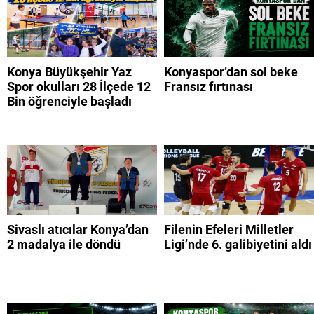
Konya Büyükşehir Yaz
Konyaspor’dan sol beke
Spor okulları 28 İlçede 12
Fransız fırtınası
Bin öğrenciyle başladı
Sivaslı atıcılar Konya’dan
Filenin Efeleri Milletler
2 madalya ile döndü
Ligi’nde 6. galibiyetini aldı