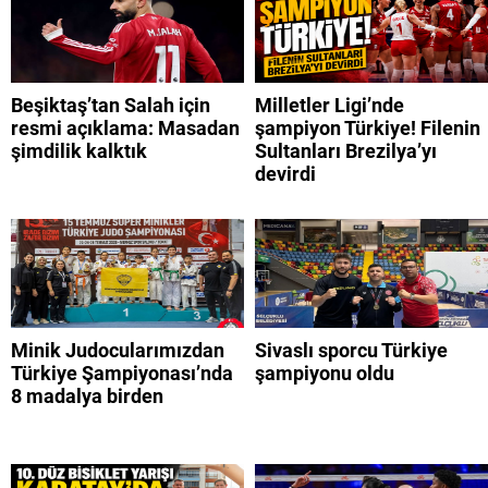
Beşiktaş’tan Salah için
Milletler Ligi’nde
resmi açıklama: Masadan
şampiyon Türkiye! Filenin
şimdilik kalktık
Sultanları Brezilya’yı
devirdi
Minik Judocularımızdan
Sivaslı sporcu Türkiye
Türkiye Şampiyonası’nda
şampiyonu oldu
8 madalya birden