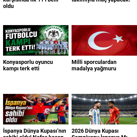
oldu
Konyasporlu oyuncu
Milli sporculardan
kampı terk etti
madalya yağmuru
İspanya Dünya Kupası’nın
2026 Dünya Kupası