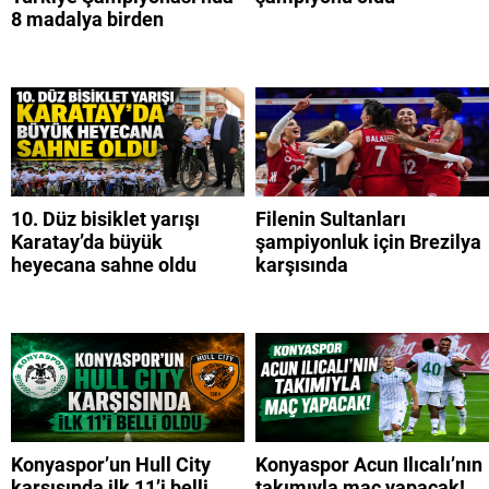
8 madalya birden
10. Düz bisiklet yarışı
Filenin Sultanları
Karatay’da büyük
şampiyonluk için Brezilya
heyecana sahne oldu
karşısında
Konyaspor’un Hull City
Konyaspor Acun Ilıcalı’nın
karşısında ilk 11’i belli
takımıyla maç yapacak!