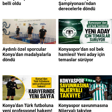
belli oldu
Şampiyonası’ndan
derecelerle döndü
Aydınlı özel sporcular
Konyaspor’dan sol bek
Konya’dan madalyalarla
hamlesi! Yeni aday için
döndü
temaslar sürüyor
Konya’dan Türk futboluna
Konyaspor savunmasına
yeni profesyonel hakem!
Nijeryalı takviye