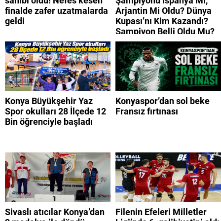
sahibi oldu! Nefes kesen
Şampiyonu İspanya Mı,
finalde zafer uzatmalarda
Arjantin Mi Oldu? Dünya
geldi
Kupası’nı Kim Kazandı?
Şampiyon Belli Oldu Mu?
Konya Büyükşehir Yaz
Konyaspor’dan sol beke
Spor okulları 28 İlçede 12
Fransız fırtınası
Bin öğrenciyle başladı
Sivaslı atıcılar Konya’dan
Filenin Efeleri Milletler