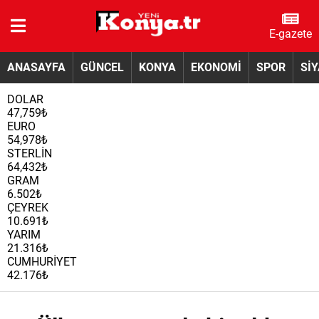
E-gazete
ANASAYFA
GÜNCEL
KONYA
EKONOMİ
SPOR
Sİ
DOLAR
47,759₺
EURO
54,978₺
STERLİN
64,432₺
GRAM
6.502₺
ÇEYREK
10.691₺
YARIM
21.316₺
CUMHURİYET
42.176₺