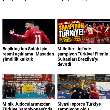
Beşiktaş’tan Salah için
Milletler Ligi’nde
resmi açıklama: Masadan
şampiyon Türkiye! Filenin
şimdilik kalktık
Sultanları Brezilya’yı
devirdi
Minik Judocularımızdan
Sivaslı sporcu Türkiye
Türkiye Şampiyonası’nda
şampiyonu oldu