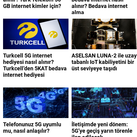
GB internet kimler için?
alınır? Bedava internet
alma
Turkcell 5G internet
ASELSAN LUNA-2 ile uzay
hediyesi nasıl alınır?
tabanlı IoT kabiliyetini bir
Turkcell’den 5KAT bedava
üst seviyeye taşıdı
internet hediyesi
Telefonunuz 5G uyumlu
İletişimde yeni dönem:
mu, nasıl anlaşılır?
5G’ye geçiş yarın törenle