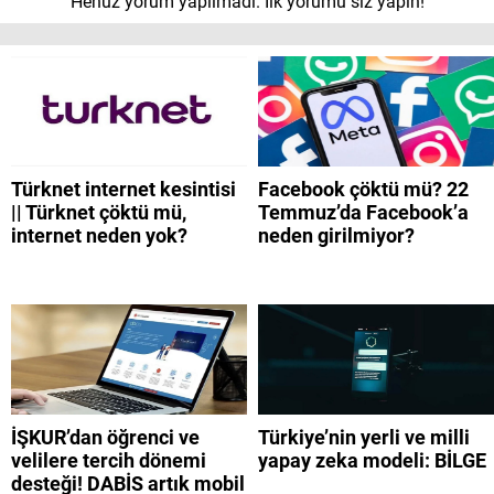
Henüz yorum yapılmadı. İlk yorumu siz yapın!
Türknet internet kesintisi
Facebook çöktü mü? 22
|| Türknet çöktü mü,
Temmuz’da Facebook’a
internet neden yok?
neden girilmiyor?
İŞKUR’dan öğrenci ve
Türkiye’nin yerli ve milli
velilere tercih dönemi
yapay zeka modeli: BİLGE
desteği! DABİS artık mobil