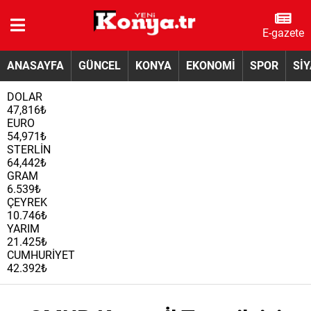
E-gazete
ANASAYFA
GÜNCEL
KONYA
EKONOMİ
SPOR
Sİ
DOLAR
47,816₺
EURO
54,971₺
STERLİN
64,442₺
GRAM
6.539₺
ÇEYREK
10.746₺
YARIM
21.425₺
CUMHURİYET
42.392₺