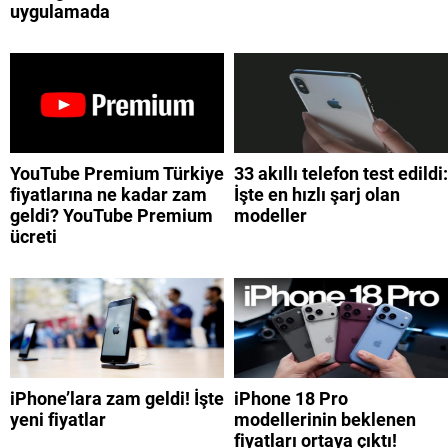
uygulamada
YouTube Premium Türkiye
33 akıllı telefon test edildi:
fiyatlarına ne kadar zam
İşte en hızlı şarj olan
geldi? YouTube Premium
modeller
ücreti
iPhone’lara zam geldi! İşte
iPhone 18 Pro
yeni fiyatlar
modellerinin beklenen
fiyatları ortaya çıktı!