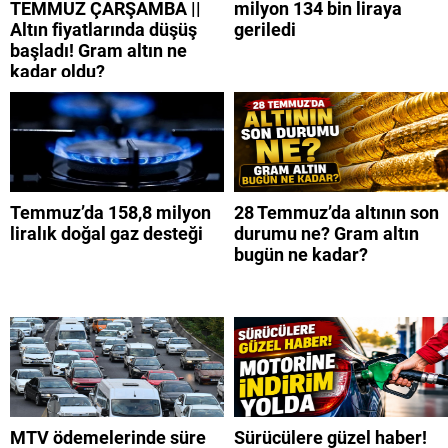
TEMMUZ ÇARŞAMBA ||
milyon 134 bin liraya
Altın fiyatlarında düşüş
geriledi
başladı! Gram altın ne
kadar oldu?
Temmuz’da 158,8 milyon
28 Temmuz’da altının son
liralık doğal gaz desteği
durumu ne? Gram altın
bugün ne kadar?
MTV ödemelerinde süre
Sürücülere güzel haber!