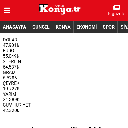
E-gazete
ANASAYFA
GÜNCEL
KONYA
EKONOMİ
SPOR
Sİ
DOLAR
47,901₺
EURO
55,049₺
STERLİN
64,537₺
GRAM
6.528₺
ÇEYREK
10.727₺
YARIM
21.389₺
CUMHURİYET
42.320₺