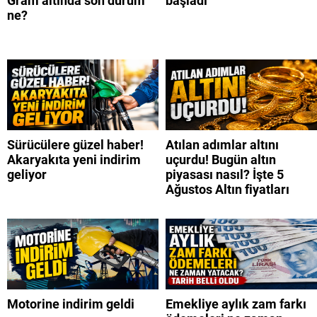
Gram altında son durum
başladı
ne?
Sürücülere güzel haber!
Atılan adımlar altını
Akaryakıta yeni indirim
uçurdu! Bugün altın
geliyor
piyasası nasıl? İşte 5
Ağustos Altın fiyatları
Motorine indirim geldi
Emekliye aylık zam farkı