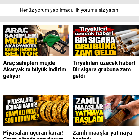
Henüz yorum yapılmadı. İlk yorumu siz yapın!
Araç sahipleri müjde!
Tiryakileri üzecek haber!
Akaryakıta büyük indirim
Bir sigara grubuna zam
geliyor
geldi
Piyasaları uçuran karar!
Zamlı maaşlar yatmaya