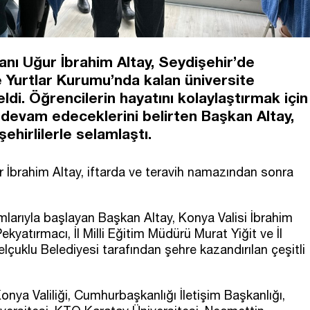
nı Uğur İbrahim Altay, Seydişehir’de
e Yurtlar Kurumu’nda kalan üniversite
eldi. Öğrencilerin hayatını kolaylaştırmak için
evam edeceklerini belirten Başkan Altay,
ehirlilerle selamlaştı.
İbrahim Altay, iftarda ve teravih namazından sonra
larıyla başlayan Başkan Altay, Konya Valisi İbrahim
yatırmacı, İl Milli Eğitim Müdürü Murat Yiğit ve İl
lçuklu Belediyesi tarafından şehre kazandırılan çeşitli
onya Valiliği, Cumhurbaşkanlığı İletişim Başkanlığı,