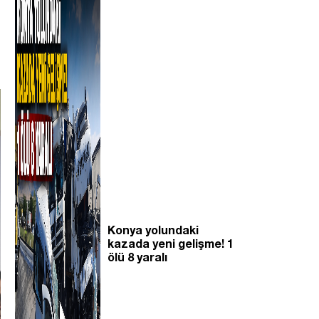
Konya yolundaki
kazada yeni gelişme! 1
ölü 8 yaralı