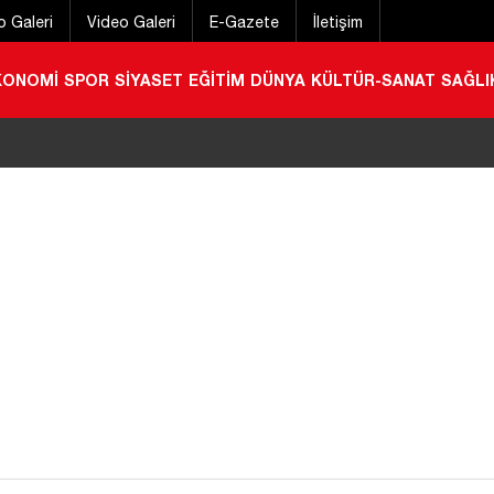
o Galeri
Video Galeri
E-Gazete
İletişim
KONOMİ
SPOR
SİYASET
EĞİTİM
DÜNYA
KÜLTÜR-SANAT
SAĞLI
stivali başladı
|