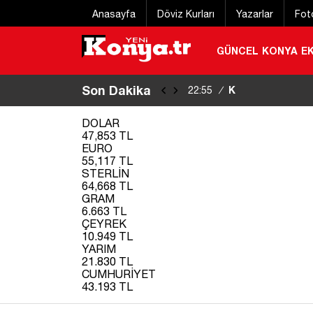
Anasayfa
Döviz Kurları
Yazarlar
Fot
GÜNCEL
KONYA
E
Son Dakika
Konya Bisiklet Fe
22:55
/
DOLAR
47,853 TL
EURO
55,117 TL
STERLİN
64,668 TL
GRAM
6.663 TL
ÇEYREK
10.949 TL
YARIM
21.830 TL
CUMHURİYET
43.193 TL