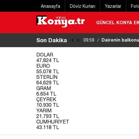
Anasayfa
Döviz Kurları
Yazarlar
Fot
GÜNCEL
KONYA
E
Son Dakika
Öğrenci affı Res
09:54
/
DOLAR
47,824 TL
EURO
55,078 TL
STERLİN
64,629 TL
GRAM
6.654 TL
ÇEYREK
10.930 TL
YARIM
21.793 TL
CUMHURİYET
43.118 TL