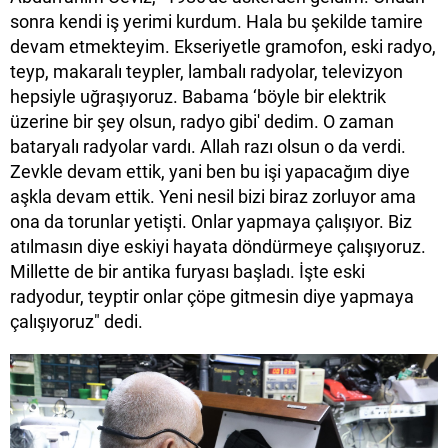
sonra kendi iş yerimi kurdum. Hala bu şekilde tamire
devam etmekteyim. Ekseriyetle gramofon, eski radyo,
teyp, makaralı teypler, lambalı radyolar, televizyon
hepsiyle uğraşıyoruz. Babama ‘böyle bir elektrik
üzerine bir şey olsun, radyo gibi' dedim. O zaman
bataryalı radyolar vardı. Allah razı olsun o da verdi.
Zevkle devam ettik, yani ben bu işi yapacağım diye
aşkla devam ettik. Yeni nesil bizi biraz zorluyor ama
ona da torunlar yetişti. Onlar yapmaya çalışıyor. Biz
atılmasın diye eskiyi hayata döndürmeye çalışıyoruz.
Millette de bir antika furyası başladı. İşte eski
radyodur, teyptir onlar çöpe gitmesin diye yapmaya
çalışıyoruz" dedi.