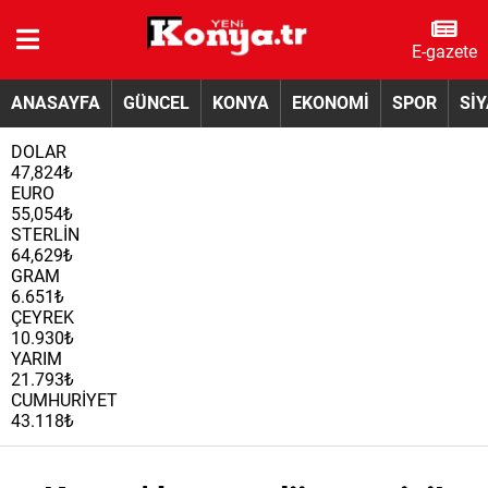
E-gazete
ANASAYFA
GÜNCEL
KONYA
EKONOMİ
SPOR
Sİ
DOLAR
47,824₺
EURO
55,054₺
STERLİN
64,629₺
GRAM
6.651₺
ÇEYREK
10.930₺
YARIM
21.793₺
CUMHURİYET
43.118₺