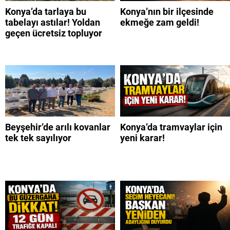
Konya’da tarlaya bu
Konya’nın bir ilçesinde
tabelayı astılar! Yoldan
ekmeğe zam geldi!
geçen ücretsiz topluyor
Beyşehir’de arılı kovanlar
Konya’da tramvaylar için
tek tek sayılıyor
yeni karar!