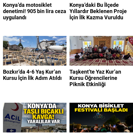
Konya’da motosiklet
Konya’daki Bu İlçede
denetimi! 905 bin lira ceza
Yıllardır Beklenen Proje
uygulandı
İçin İlk Kazma Vuruldu
Bozkır’da 4-6 Yaş Kur’an
Taşkent’te Yaz Kur’an
Kursu İçin İlk Adım Atıldı
Kursu Öğrencilerine
Piknik Etkinliği